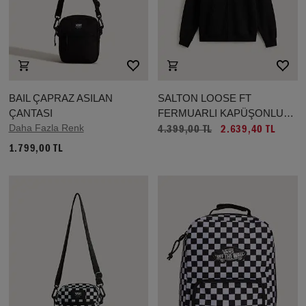
BAIL ÇAPRAZ ASILAN
SALTON LOOSE FT
ÇANTASI
FERMUARLI KAPÜŞONLU
Daha Fazla Renk
ÜST
4.399,00 TL
2.639,40 TL
1.799,00 TL