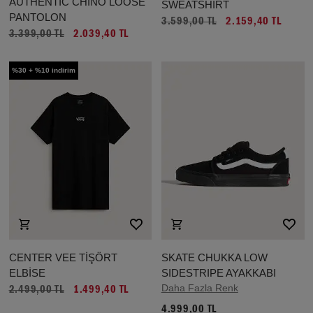
AUTHENTIC CHINO LOOSE
SWEATSHIRT
PANTOLON
3.599,00 TL
2.159,40 TL
3.399,00 TL
2.039,40 TL
%30 + %10 indirim
CENTER VEE TİŞÖRT
SKATE CHUKKA LOW
ELBİSE
SIDESTRIPE AYAKKABI
Daha Fazla Renk
2.499,00 TL
1.499,40 TL
4.999,00 TL