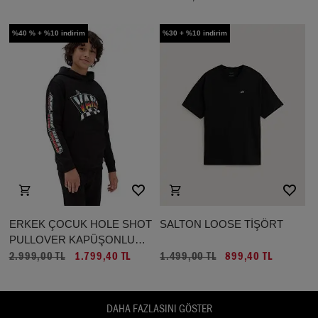
%40 % + %10 indirim
%30 + %10 indirim
ERKEK ÇOCUK HOLE SHOT
SALTON LOOSE TİŞÖRT
PULLOVER KAPÜŞONLU
ÜST (8-14 YAŞ)
2.999,00 TL
1.799,40 TL
1.499,00 TL
899,40 TL
DAHA FAZLASINI GÖSTER