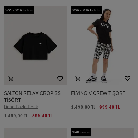
%30 + %10 indirim
%30 + %10 indirim
SALTON RELAX CROP SS
FLYING V CREW TİŞÖRT
TİŞÖRT
Daha Fazla Renk
1.499,00 TL
899,40 TL
1.499,00 TL
899,40 TL
%40 indirim