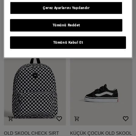
Çerez Ayarlarını Yapılandır
SKATE SLIP-ON AYAKKABI
MTE CROSSPATH AYAKKABI
Tümünü Reddet
Daha Fazla Renk
Daha Fazla Renk
5.199,00 TL
8.999,00 TL
Tümünü Kabul Et
OLD SKOOL CHECK SIRT
KÜÇÜK ÇOCUK OLD SKOOL