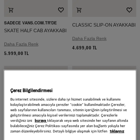
SADECE VANS.COM.TR'DE
CLASSIC SLIP-ON AYAKKABI
SKATE HALF CAB AYAKKABI
Daha Fazla Renk
Daha Fazla Renk
4.699,00 TL
5.999,00 TL
Çerez Bilgilendirmesi
Bu internet sitesinde, sizlere daha iyi hizmet sunabilmek ve kullanımı
kolaylaştırabilmek amacıyla çerezler ”cookie” kullanılmaktadır.Çerezler,
web sayfalarının kullanıcıları tanıması, sitenin içeriğinin iyileştirilmesi ve
geliştirilmesi amacıyla kişisel verilerinizi toplamaktadır. Çerezlerle
verdiğiniz izni
buraya
tıklayarak veya web sitesinde her sayfanın altında
bulabileceğiniz Çerez Politikası sayfasında yer alan bağlantı yoluyla her
zaman düzenleyebilirsiniz. Detaylı bilgiye ulaşmak için lütfen
tıklayınız