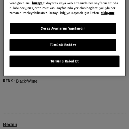
verdiğiniz izni
buraya
tıklayarak veya web sitesinde her sayfanın altında
bulabileceğiniz Çerez Politikası sayfasında yer alan bağlantı yoluyla her
zaman düzenleyebilirsiniz. Detaylı bilgiye ulaşmak için lütfen
tıklayınız
Çerez Ayarlarını Yapılandır
Tümünü Reddet
OLD SKOOL SIRT ÇANTASI BLACK/WHITE
Style : VN000H4WY281
Tümünü Kabul Et
2.999,00 TL
Black/White
RENK :
Beden