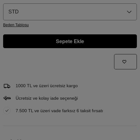
STD
Beden
Tablosu
Sepete Ekle
Gelince Haber Ver
Bu ürünle ilgileniyorum ve ne zaman tekrar stoklara gireceğini bilmek istiyorum
Email Adresi
1000 TL ve üzeri ücretsiz kargo
Ücretsiz ve kolay iade seçeneği
7.500 TL ve üzeri vade farksız 6 taksit fırsatı