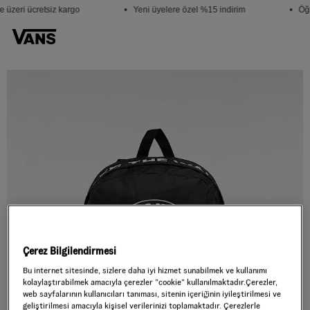
 üzeri ücretsiz kargo
• Yeni üyelere özel %15 indirim
• Öğr
Çerez Bilgilendirmesi
Bu internet sitesinde, sizlere daha iyi hizmet sunabilmek ve kullanımı
kolaylaştırabilmek amacıyla çerezler ”cookie” kullanılmaktadır.Çerezler,
web sayfalarının kullanıcıları tanıması, sitenin içeriğinin iyileştirilmesi ve
geliştirilmesi amacıyla kişisel verilerinizi toplamaktadır. Çerezlerle