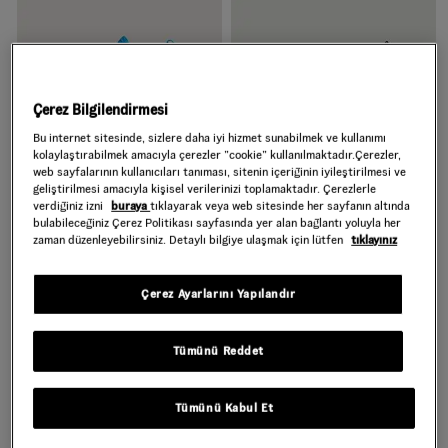
Çerez Bilgilendirmesi
Bu internet sitesinde, sizlere daha iyi hizmet sunabilmek ve kullanımı
kolaylaştırabilmek amacıyla çerezler ”cookie” kullanılmaktadır.Çerezler,
web sayfalarının kullanıcıları tanıması, sitenin içeriğinin iyileştirilmesi ve
geliştirilmesi amacıyla kişisel verilerinizi toplamaktadır. Çerezlerle
BEBEK OLD SKOOL CRIB
KÜÇÜK ÇOCUK
verdiğiniz izni
buraya
tıklayarak veya web sitesinde her sayfanın altında
AYAKKABI (0-1 YAŞ)
CHECKERBOARD SLIP-ON
bulabileceğiniz Çerez Politikası sayfasında yer alan bağlantı yoluyla her
zaman düzenleyebilirsiniz. Detaylı bilgiye ulaşmak için lütfen
tıklayınız
CIRTCIRTLI AYAKKABI (1-4
2.999,00 TL
1.799,40 TL
2.799,00 TL
YAŞ)
Çerez Ayarlarını Yapılandır
Tümünü Reddet
Tümünü Kabul Et