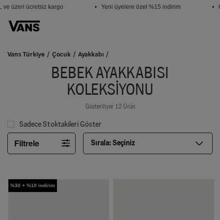
ve üzeri ücretsiz kargo
• Yeni üyelere özel %15 indirim
• Ö
Vans Türkiye
Çocuk
Ayakkabı
BEBEK AYAKKABISI
KOLEKSIYONU
Gösteriliyor 12 Ürün
Sadece Stoktakileri Göster
Filtrele
Sırala:
Seçiniz
%30 + %10 indirim