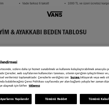
im
• Vade farksız 6 taksit!
• 1000 TL ve üzeri ücretsiz kargo
YİM & AYAKKABI BEDEN TABLOSU
ERKEK
KADIN
gilendirmesi
sitesinde, sizlere daha iyi hizmet sunabilmek ve kullanımı kolaylaştırabilmek amacıyla ç
dır.Çerezler, web sayfalarının kullanıcıları tanıması, sitenin içeriğinin iyileştirilmesi ve 
sel verilerinizi toplamaktadır. Çerezlerle verdiğiniz izni
buraya
tıklayarak veya web si
ında bulabileceğiniz Çerez Politikası sayfasında yer alan bağlantı yoluyla her zaman düze
iye ulaşmak için lütfen
tıklayınız
Ayarlarını Yapılandır
Tümünü Reddet
Tümünü Kabul
KKABI
ÜST GİYİM
ALT GİYİM