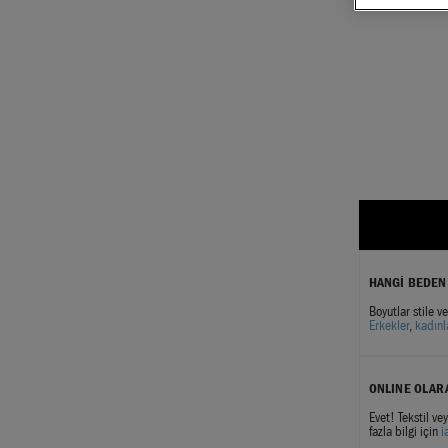
HANGİ BEDEN 
Boyutlar stile v
Erkekler
,
kadın
ONLINE OLARA
Evet! Tekstil v
fazla bilgi için
i