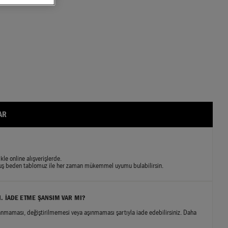
AR
kle online alışverişlerde.
rulmuş beden tablomuz ile her zaman mükemmel uyumu bulabilirsin.
I. İADE ETME ŞANSIM VAR MI?
kanmaması, değiştirilmemesi veya aşınmaması şartıyla iade edebilirsiniz. Daha