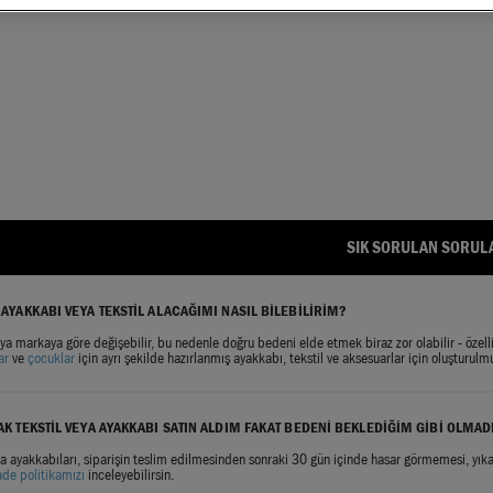
SIK SORULAN SORUL
AYAKKABI VEYA TEKSTİL ALACAĞIMI NASIL BİLEBİLİRİM?
eya markaya göre değişebilir, bu nedenle doğru bedeni elde etmek biraz zor olabilir - özelli
lar
ve
çocuklar
için ayrı şekilde hazırlanmış ayakkabı, tekstil ve aksesuarlar için oluştu
K TEKSTİL VEYA AYAKKABI SATIN ALDIM FAKAT BEDENİ BEKLEDİĞİM GİBİ OLMAD
eya ayakkabıları, siparişin teslim edilmesinden sonraki 30 gün içinde hasar görmemesi, yı
ade politikamızı
inceleyebilirsin.