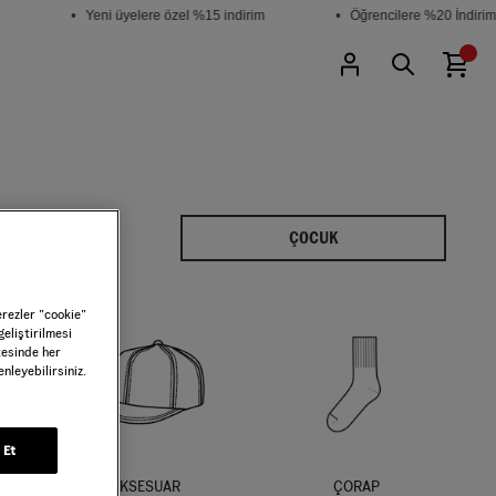
• Yeni üyelere özel %15 indirim
• Öğrencilere %20 İndirim
ÇOCUK
erezler ”cookie”
geliştirilmesi
tesinde her
nleyebilirsiniz.
 Et
AKSESUAR
ÇORAP