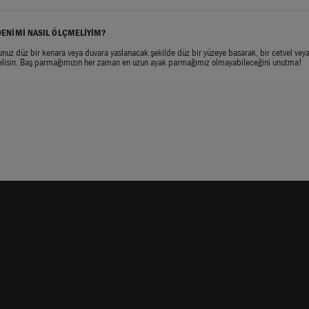
DENİMİ NASIL ÖLÇMELİYİM?
unuz düz bir kenara veya duvara yaslanacak şekilde düz bir yüzeye basarak, bir cetvel 
elisin. Baş parmağımızın her zaman en uzun ayak parmağımız olmayabileceğini unutma!