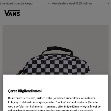
 ve üzeri ücretsiz kargo
• Yeni üyelere özel %15 indirim
• 
Çerez Bilgilendirmesi
Bu internet sitesinde, sizlere daha iyi hizmet sunabilmek ve kullanımı
kolaylaştırabilmek amacıyla çerezler ”cookie” kullanılmaktadır.Çerezler,
web sayfalarının kullanıcıları tanıması, sitenin içeriğinin iyileştirilmesi ve
geliştirilmesi amacıyla kişisel verilerinizi toplamaktadır. Çerezlerle