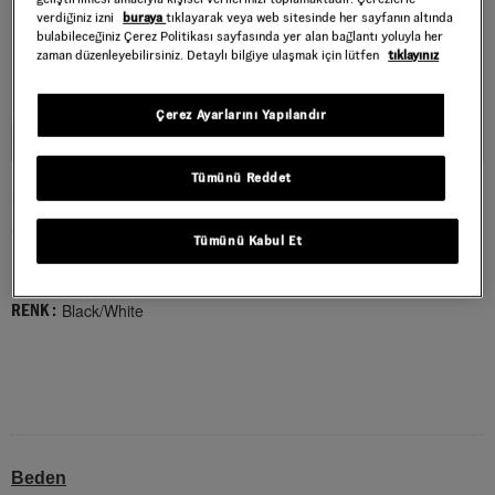
verdiğiniz izni
buraya
tıklayarak veya web sitesinde her sayfanın altında
bulabileceğiniz Çerez Politikası sayfasında yer alan bağlantı yoluyla her
zaman düzenleyebilirsiniz. Detaylı bilgiye ulaşmak için lütfen
tıklayınız
Çerez Ayarlarını Yapılandır
Tümünü Reddet
OLD SKOOL BESLENME ÇANTASI
Style : VN000PSJY281
Tümünü Kabul Et
1.699,00 TL
Black/White
RENK :
Beden