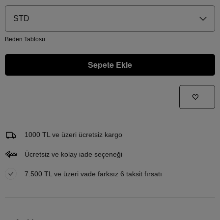
STD
Beden
Tablosu
Sepete Ekle
Gelince Haber Ver
Bu ürünle ilgileniyorum ve ne zaman tekrar stoklara gireceğini bilmek istiyorum
Email Adresi
1000 TL ve üzeri ücretsiz kargo
Ücretsiz ve kolay iade seçeneği
7.500 TL ve üzeri vade farksız 6 taksit fırsatı