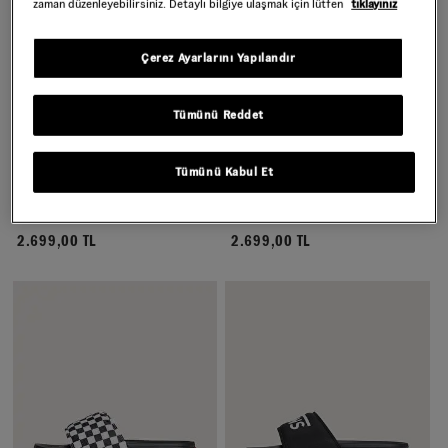
zaman düzenleyebilirsiniz. Detaylı bilgiye ulaşmak için lütfen
tıklayınız
Çerez Ayarlarını Yapılandır
Tümünü Reddet
CHECKERBOARD LA COSTA
KADIN LA COSTA SLIDE-ON
Tümünü Kabul Et
SLIDE-ON
AYAKKABI
Daha Fazla Renk
Daha Fazla Renk
2.699,00 TL
2.699,00 TL