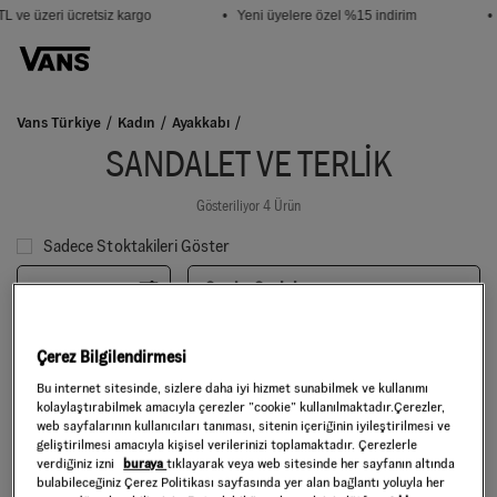
L ve üzeri ücretsiz kargo
• Yeni üyelere özel %15 indirim
•
Vans Türkiye
Kadın
Ayakkabı
SANDALET VE TERLİK
Gösteriliyor 4 Ürün
Sadece Stoktakileri Göster
Filtrele
Sırala:
Seçiniz
Çerez Bilgilendirmesi
Bu internet sitesinde, sizlere daha iyi hizmet sunabilmek ve kullanımı
kolaylaştırabilmek amacıyla çerezler ”cookie” kullanılmaktadır.Çerezler,
web sayfalarının kullanıcıları tanıması, sitenin içeriğinin iyileştirilmesi ve
geliştirilmesi amacıyla kişisel verilerinizi toplamaktadır. Çerezlerle
verdiğiniz izni
buraya
tıklayarak veya web sitesinde her sayfanın altında
bulabileceğiniz Çerez Politikası sayfasında yer alan bağlantı yoluyla her