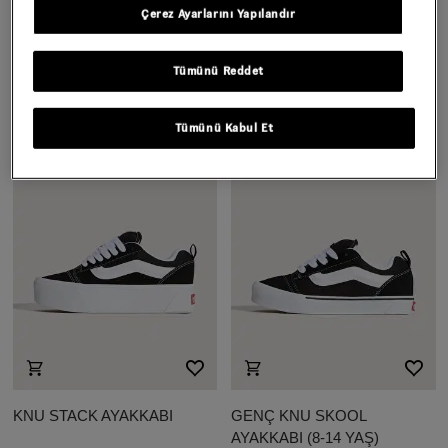
Çerez Ayarlarını Yapılandır
KNU SKOOL AYAKKABI
KNU SKOOL AYAKKABI
Daha Fazla Renk
Daha Fazla Renk
Tümünü Reddet
5.999,00 TL
5.999,00 TL
Tümünü Kabul Et
KNU STACK AYAKKABI
GENÇ KNU SKOOL
AYAKKABI (8-14 YAŞ)