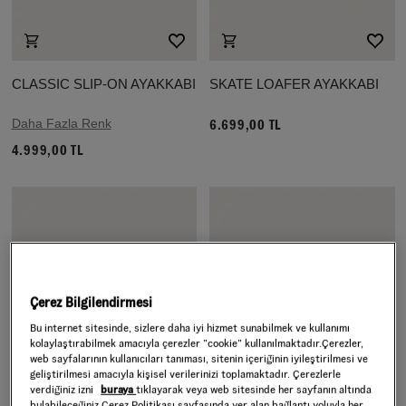
CLASSIC SLIP-ON AYAKKABI
SKATE LOAFER AYAKKABI
Daha Fazla Renk
6.699,00 TL
4.999,00 TL
Çerez Bilgilendirmesi
Bu internet sitesinde, sizlere daha iyi hizmet sunabilmek ve kullanımı
kolaylaştırabilmek amacıyla çerezler ”cookie” kullanılmaktadır.Çerezler,
web sayfalarının kullanıcıları tanıması, sitenin içeriğinin iyileştirilmesi ve
geliştirilmesi amacıyla kişisel verilerinizi toplamaktadır. Çerezlerle
verdiğiniz izni
buraya
tıklayarak veya web sitesinde her sayfanın altında
bulabileceğiniz Çerez Politikası sayfasında yer alan bağlantı yoluyla her