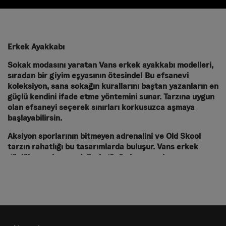
Erkek Ayakkabı
Sokak modasını yaratan Vans erkek ayakkabı modelleri,
sıradan bir giyim eşyasının ötesinde! Bu efsanevi
koleksiyon, sana sokağın kurallarını baştan yazanların en
güçlü kendini ifade etme yöntemini sunar. Tarzına uygun
olan efsaneyi seçerek sınırları korkusuzca aşmaya
başlayabilirsin.
Aksiyon sporlarının bitmeyen adrenalini ve Old Skool
tarzın rahatlığı bu tasarımlarda buluşur. Vans erkek
günlük sneaker modelleri, günün her anında sana
maksimum rahatlık ve sağlamlık sunar. Su geçirmez
yapıdaki kışlık modeller, dondurucu soğuklarda bile
sokağın enerjisini kesintisiz şekilde sürdürür. Doğa
yürüyüşlerinde bu rahatlık, performansından ödün
vermeden her koşulda sana eşlik eder. O halde kendin
için en uygun ayakkabıyı seç ve asfaltın tozunu yut!