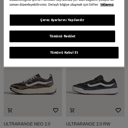
zaman düzenleyebilirsiniz. Detaylı bilgiye ulaşmak için lütfen
tıklayınız
COURT LOW AYAKKABI
ULTRARANGE NEO 2.0
AYAKKABI
Çerez Ayarlarını Yapılandır
Daha Fazla Renk
Daha Fazla Renk
5.999,00 TL
7.999,00 TL
Tümünü Reddet
Tümünü Kabul Et
ULTRARANGE NEO 2.0
ULTRARANGE 2.0 RW