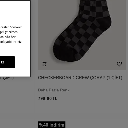
erezler ”cookie”
geliştirilmesi
tesinde her
nleyebilirsiniz.
 Et
 ÇİFT)
CHECKERBOARD CREW ÇORAP (1 ÇİFT)
Daha Fazla Renk
799,00 TL
%40 indirim