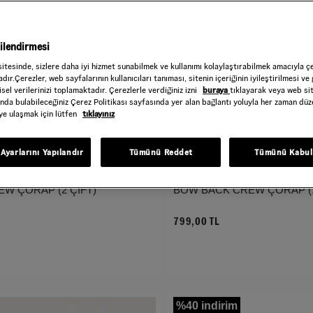
gilendirmesi
sitesinde, sizlere daha iyi hizmet sunabilmek ve kullanımı kolaylaştırabilmek amacıyla ç
dır.Çerezler, web sayfalarının kullanıcıları tanıması, sitenin içeriğinin iyileştirilmesi ve 
sel verilerinizi toplamaktadır. Çerezlerle verdiğiniz izni
buraya
tıklayarak veya web si
ında bulabileceğiniz Çerez Politikası sayfasında yer alan bağlantı yoluyla her zaman düze
iye ulaşmak için lütfen
tıklayınız
Ayarlarını Yapılandır
Tümünü Reddet
Tümünü Kabul
EW ÇORAP (2 ÇİFT)
BOW BACK CREW ÇORAP (1
799,00 TL
%40 indirim