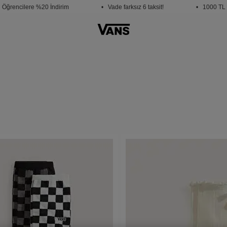
rencilere %20 İndirim
• Vade farksız 6 taksit!
• 1000 TL ve 