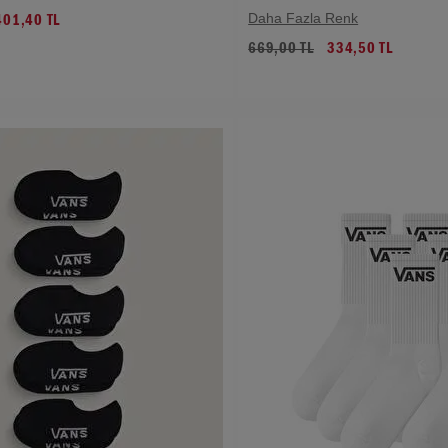
Daha Fazla Renk
401,40 TL
669,00 TL
334,50 TL