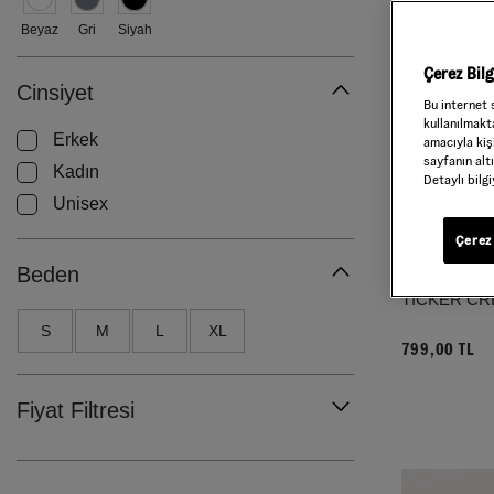
Beyaz
Gri
Siyah
Çerez Bil
Cinsiyet
Bu internet 
kullanılmakta
Erkek
amacıyla kişi
sayfanın alt
Kadın
Detaylı bilg
Unisex
Çerez 
Beden
TICKER CR
S
M
L
XL
799,00 TL
Fiyat Filtresi