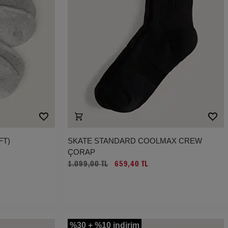
FT)
SKATE STANDARD COOLMAX CREW
ÇORAP
1.099,00 TL
659,40 TL
%30 + %10 indirim