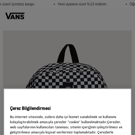
üzeri ücretsiz kargo
• Yeni üyelere özel %15 indirim
• Öğr
Çerez Bilgilendirmesi
Bu internet sitesinde, sizlere daha iyi hizmet sunabilmek ve kullanımı
kolaylaştırabilmek amacıyla çerezler ”cookie” kullanılmaktadır.Çerezler,
web sayfalarının kullanıcıları tanıması, sitenin içeriğinin iyileştirilmesi ve
geliştirilmesi amacıyla kişisel verilerinizi toplamaktadır. Çerezlerle