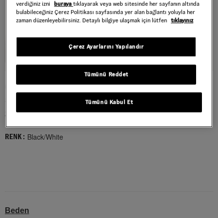
verdiğiniz izni
buraya
tıklayarak veya web sitesinde her sayfanın altında
bulabileceğiniz Çerez Politikası sayfasında yer alan bağlantı yoluyla her
zaman düzenleyebilirsiniz. Detaylı bilgiye ulaşmak için lütfen
tıklayınız
Çerez Ayarlarını Yapılandır
Tümünü Reddet
OLD SKOOL CHECK SIRT ÇANTASI
Style : VN000H4XY281
Tümünü Kabul Et
2.999,00 TL
Black/White
RENK :
Beden