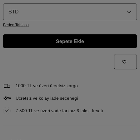
STD
Beden
Tablosu
Sepete Ekle
Gelince Haber Ver
Bu ürünle ilgileniyorum ve ne zaman tekrar stoklara gireceğini bilmek istiyorum
Email Adresi
1000 TL ve üzeri ücretsiz kargo
Ücretsiz ve kolay iade seçeneği
7.500 TL ve üzeri vade farksız 6 taksit fırsatı