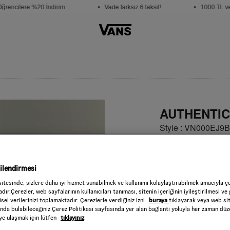
rencilere %20 İndirim
• Vade farksız 6 taksit!
• 1000 TL ve ü
AUTHENTIC
Style : VN000EJ9
3.999,00 TL
Black
RENK :
gilendirmesi
Beden
sitesinde, sizlere daha iyi hizmet sunabilmek ve kullanımı kolaylaştırabilmek amacıyla ç
dır.Çerezler, web sayfalarının kullanıcıları tanıması, sitenin içeriğinin iyileştirilmesi ve 
sel verilerinizi toplamaktadır. Çerezlerle verdiğiniz izni
buraya
tıklayarak veya web si
Seçiniz
ında bulabileceğiniz Çerez Politikası sayfasında yer alan bağlantı yoluyla her zaman düze
iye ulaşmak için lütfen
tıklayınız
Beden
Tablosu