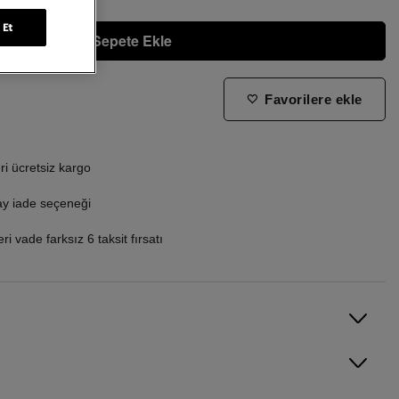
 Et
Sepete Ekle
Favorilere ekle
ne zaman tekrar stoklara gireceğini bilmek istiyorum
i ücretsiz kargo
ay iade seçeneği
i vade farksız 6 taksit fırsatı