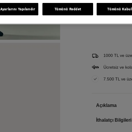
Ayarlarını Yapılandır
Tümünü Reddet
Tümünü Kabul
Gelince Haber Ver
Bu ürünle ilgileniyorum ve 
Email Adresi
1000 TL ve üzer
Ücretsiz ve kol
7.500 TL ve üzer
Açıklama
İthalatçı Bilgileri