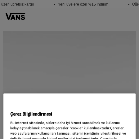
üzeri ücretsiz kargo
• Yeni üyelere özel %15 indirim
• Öğre
Çerez Bilgilendirmesi
Bu internet sitesinde, sizlere daha iyi hizmet sunabilmek ve kullanımı
kolaylaştırabilmek amacıyla çerezler ”cookie” kullanılmaktadır.Çerezler,
web sayfalarının kullanıcıları tanıması, sitenin içeriğinin iyileştirilmesi ve
geliştirilmesi amacıyla kişisel verilerinizi toplamaktadır. Çerezlerle