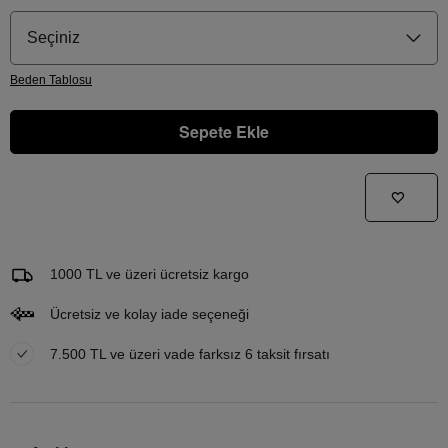
Seçiniz
Beden
Tablosu
Sepete Ekle
Gelince Haber Ver
Bu ürünle ilgileniyorum ve ne zaman tekrar stoklara gireceğini bilmek istiyorum
Email Adresi
1000 TL ve üzeri ücretsiz kargo
Ücretsiz ve kolay iade seçeneği
7.500 TL ve üzeri vade farksız 6 taksit fırsatı