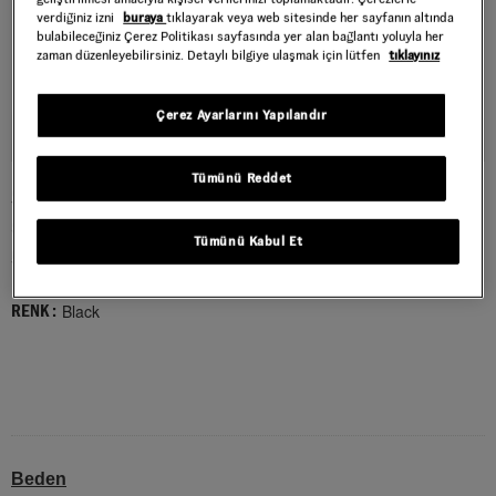
verdiğiniz izni
buraya
tıklayarak veya web sitesinde her sayfanın altında
bulabileceğiniz Çerez Politikası sayfasında yer alan bağlantı yoluyla her
zaman düzenleyebilirsiniz. Detaylı bilgiye ulaşmak için lütfen
tıklayınız
Çerez Ayarlarını Yapılandır
Tümünü Reddet
SUPER LOWPRO AYAKKABI
Style : VN000D83BLA1
Tümünü Kabul Et
5.999,00 TL
Black
RENK :
Beden