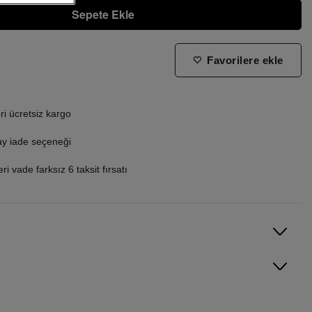
Sepete Ekle
Favorilere ekle
ne zaman tekrar stoklara gireceğini bilmek istiyorum
i ücretsiz kargo
ay iade seçeneği
i vade farksız 6 taksit fırsatı