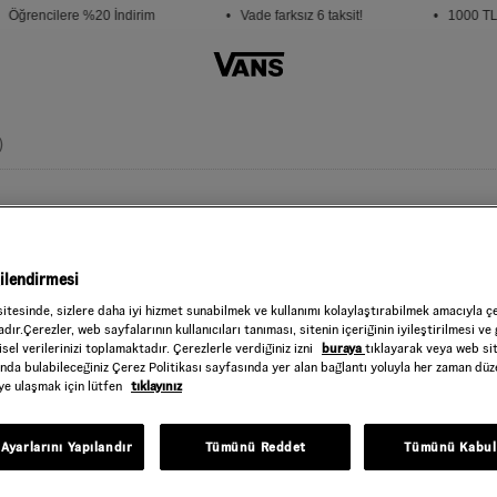
Öğrencilere %20 İndirim
• Vade farksız 6 taksit!
• 1000 TL v
)
CLASSIC C
Style : VN000QC
gilendirmesi
1.499,00 TL
sitesinde, sizlere daha iyi hizmet sunabilmek ve kullanımı kolaylaştırabilmek amacıyla ç
dır.Çerezler, web sayfalarının kullanıcıları tanıması, sitenin içeriğinin iyileştirilmesi ve 
Black
RENK :
sel verilerinizi toplamaktadır. Çerezlerle verdiğiniz izni
buraya
tıklayarak veya web si
ında bulabileceğiniz Çerez Politikası sayfasında yer alan bağlantı yoluyla her zaman düze
Beden
iye ulaşmak için lütfen
tıklayınız
Seçiniz
Ayarlarını Yapılandır
Tümünü Reddet
Tümünü Kabul