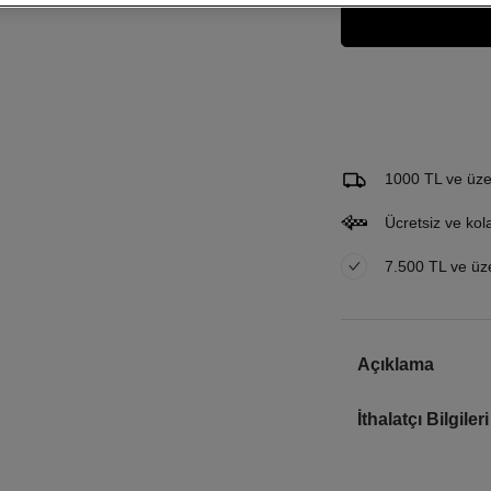
Gelince Haber Ver
Bu ürünle ilgileniyorum ve 
Email Adresi
1000 TL ve üzer
Ücretsiz ve kol
7.500 TL ve üzer
Açıklama
İthalatçı Bilgileri