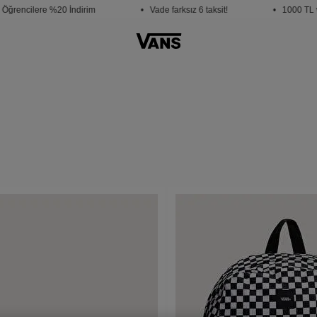
rencilere %20 İndirim
• Vade farksız 6 taksit!
• 1000 TL ve 