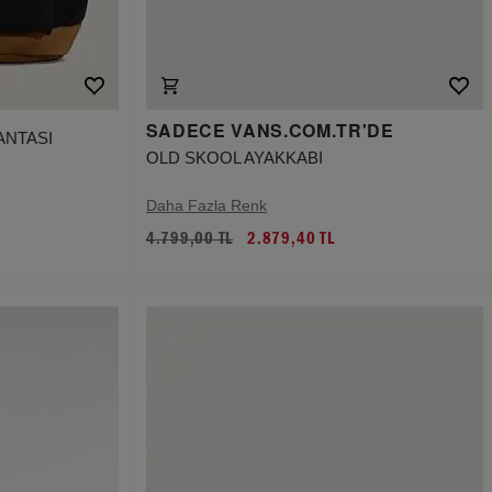
SADECE VANS.COM.TR'DE
ANTASI
OLD SKOOL AYAKKABI
Daha Fazla Renk
4.799,00 TL
2.879,40 TL