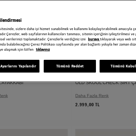
gilendirmesi
sitesinde, sizlere daha iyi hizmet sunabilmek ve kullanımı kolaylaştırabilmek amacıyla ç
dır.Çerezler, web sayfalarının kullanıcıları tanıması, sitenin içeriğinin iyileştirilmesi ve 
sel verilerinizi toplamaktadır. Çerezlerle verdiğiniz izni
buraya
tıklayarak veya web si
ında bulabileceğiniz Çerez Politikası sayfasında yer alan bağlantı yoluyla her zaman düze
iye ulaşmak için lütfen
tıklayınız
Ayarlarını Yapılandır
Tümünü Reddet
Tümünü Kabul
 AYAKKABI
OLD SKOOL CHECK SIRT Ç
Renk
Daha Fazla Renk
2.999,00 TL