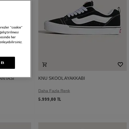
erezler ”cookie”
geliştirilmesi
tesinde her
nleyebilirsiniz.
 Et
ANTASI
KNU SKOOL AYAKKABI
Daha Fazla Renk
5.999,00 TL