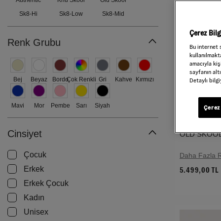
Authentic
Knu Skool
Old Skool
Sk8-Hi
Sk8-Low
Sk8-Mid
Çerez Bil
Renk Grubu
Bu internet 
kullanılmakta
amacıyla kişi
sayfanın alt
Bej
Beyaz
Bordo
Çok Renkli
Gri
Kahve
Kırmızı
Detaylı bilg
Mavi
Mor
Pembe
Sarı
Siyah
Çerez 
Cinsiyet
OLD SKOOL
Çocuk
Daha Fazla 
Erkek
5.499,00 TL
Erkek Çocuk
Kadın
Unisex