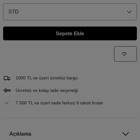
STD
Sepete Ekle
Gelince Haber Ver
Bu ürünle ilgileniyorum ve ne zaman tekrar stoklara gireceğini bilmek istiyorum
Email Adresi
1000 TL ve üzeri ücretsiz kargo
Ücretsiz ve kolay iade seçeneği
7.500 TL ve üzeri vade farksız 6 taksit fırsatı
Açıklama