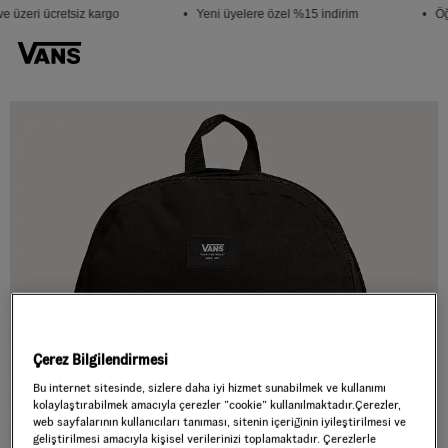
e üzeri ücretsiz kargo
• Yeni üyelere özel %15 indirim
• Öğ
Çerez Bilgilendirmesi
Bu internet sitesinde, sizlere daha iyi hizmet sunabilmek ve kullanımı
kolaylaştırabilmek amacıyla çerezler ”cookie” kullanılmaktadır.Çerezler,
web sayfalarının kullanıcıları tanıması, sitenin içeriğinin iyileştirilmesi ve
geliştirilmesi amacıyla kişisel verilerinizi toplamaktadır. Çerezlerle