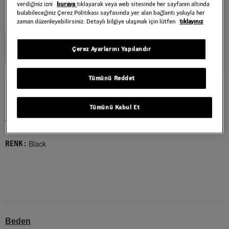
verdiğiniz izni
buraya
tıklayarak veya web sitesinde her sayfanın altında
bulabileceğiniz Çerez Politikası sayfasında yer alan bağlantı yoluyla her
zaman düzenleyebilirsiniz. Detaylı bilgiye ulaşmak için lütfen
tıklayınız
Çerez Ayarlarını Yapılandır
Tümünü Reddet
OLD SKOOL TREK SIRT ÇANTASI
Style : VN000HRHBLK1
Tümünü Kabul Et
4.699,00 TL
Black
RENK :
Beden