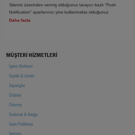
Sitemiz üzerinden vermiş olduğunuz tarayıcı bazlı “Push
Kişisel verilerinizin korunması konusundaki hassasiyetinizi
Notification” ayarlarınızı yine kullanmakta olduğunuz
paylaşıyoruz ve bu kapsamda verilerinizi 6698 sayılı Kişisel
tarayıcınızın Ayarlar başlığı altından yönetebilirsiniz.
Daha fazla
Verilerin Korunması Kanununda (“Kanun” olarak anılacaktır)
öngörülen usul ve esaslar ile hukuka ve dürüstlük kurallarına
uygun olarak saklıyoruz.
Marka Kişisel Verilerin Korunması Kanunu / Aydınlatma Metni
MÜŞTERI HIZMETLERI
İşlem Rehberi
Üyelik & İzinler
Siparişler
Ürünler
Ödeme
Teslimat & Kargo
İade Politikası
İletişim