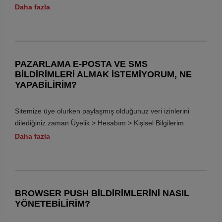
sayfası üzerinden değiştirebilirsiniz.
Daha fazla
Yaptığınız değişiklikler ile ilgili olarak tarafınıza e-posta
gönderimi gerçekleştirilerek bilgilendirme gerçekleştirilecektir.
PAZARLAMA E-POSTA VE SMS
BILDIRIMLERI ALMAK ISTEMIYORUM, NE
YAPABILIRIM?
Sitemize üye olurken paylaşmış olduğunuz veri izinlerini
dilediğiniz zaman Üyelik > Hesabım > Kişisel Bilgilerim
sayfası üzerinden değiştirebilirsiniz.
Daha fazla
Pazarlama izinleri sayesinde sizleri daha iyi
tanıyabileceğimizi, size özel kampanya ve duyurular
hakkında sizleri bilgilendireceğimizi, verilerinizi 3. kişi ya da
BROWSER PUSH BILDIRIMLERINI NASIL
kurumlar ile sizin açık rızanız olmadan paylaşmayacağımızı
YÖNETEBILIRIM?
bilmenizi isteriz.