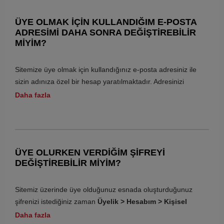
durum bilgilendirme postaları alacaksınız.
ÜYE OLMAK IÇIN KULLANDIĞIM E-POSTA
ADRESIMI DAHA SONRA DEĞIŞTIREBILIR
Siparişinizin durumunu takip etmek için sitemizde yer alan
MIYIM?
Misafir Üyelik Sipariş Takip başlığını kullanabilirsiniz.
Sitemize üye olmak için kullandığınız e-posta adresiniz ile
sizin adınıza özel bir hesap yaratılmaktadır. Adresinizi
değiştirmek istediğinizde yeni kullanmak istediğiniz e-posta
Daha fazla
adresiniz ile sitemizde tanımlı bir adres olmaması
gerekmektedir. Aksi durumda her iki hesap birbiri ile
birleştirilemeyecektir.
Bu konuda destek almak için müşteri hizmetleri birimimiz ile
ÜYE OLURKEN VERDIĞIM ŞIFREYI
iletişime geçmenizi rica ederiz.
DEĞIŞTIREBILIR MIYIM?
Üyeliğinizi iptal etmek istiyorsanız
Hesabım > Üyelik
Sitemiz üzerinde üye olduğunuz esnada oluşturduğunuz
Bilgilerim > Üyeliğimi İptal Et
sayfası üzerinden üyelik iptal
şifrenizi istediğiniz zaman
Üyelik > Hesabım > Kişisel
işlemini gerçekleştirebilirsiniz.
Bilgilerim
sayfası üzerinden değiştirebilirsiniz.
Daha fazla