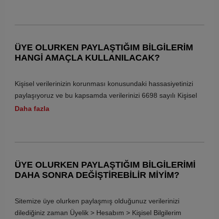
Yaptığınız değişiklikler ile ilgili olarak tarafınıza e-posta
gönderilerek bilgilendirme gerçekleştirilecektir.
ÜYE OLURKEN PAYLAŞTIĞIM BILGILERIM
HANGI AMAÇLA KULLANILACAK?
Kişisel verilerinizin korunması konusundaki hassasiyetinizi
paylaşıyoruz ve bu kapsamda verilerinizi 6698 sayılı Kişisel
Verilerin Korunması Kanunu'nda (“Kanun” olarak anılacaktır)
Daha fazla
öngörülen usul ve esaslar ile hukuka ve dürüstlük kurallarına
uygun olarak saklıyoruz.
Kişisel verilerinizin saklanması konusunda daha detaylı
bilgiye aşağıdaki bağlantı üzerinden ulaşabilirsiniz.
ÜYE OLURKEN PAYLAŞTIĞIM BILGILERIMI
DAHA SONRA DEĞIŞTIREBILIR MIYIM?
Marka Kişisel Verilerin Korunması Kanunu / Aydınlatma Metni
Sitemize üye olurken paylaşmış olduğunuz verilerinizi
dilediğiniz zaman Üyelik > Hesabım > Kişisel Bilgilerim