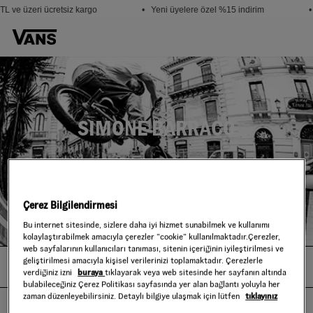
L ve üzeri ücretsiz kargo
• Yeni üyelere özel %15 indirim
•
SIMONE BARRACO
DAHA FAZLA
Çerez Bilgilendirmesi
Bu internet sitesinde, sizlere daha iyi hizmet sunabilmek ve kullanımı
kolaylaştırabilmek amacıyla çerezler ”cookie” kullanılmaktadır.Çerezler,
web sayfalarının kullanıcıları tanıması, sitenin içeriğinin iyileştirilmesi ve
geliştirilmesi amacıyla kişisel verilerinizi toplamaktadır. Çerezlerle
SIMONE BARRACO
verdiğiniz izni
buraya
tıklayarak veya web sitesinde her sayfanın altında
bulabileceğiniz Çerez Politikası sayfasında yer alan bağlantı yoluyla her
zaman düzenleyebilirsiniz. Detaylı bilgiye ulaşmak için lütfen
tıklayınız
There are only a handfull of timeless Bmx street pioneers from