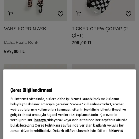
VANS KORDIN ASKI
TICKER CREW ÇORAP (2
ÇİFT)
Daha Fazla Renk
799,00 TL
699,00 TL
Çerez Bilgilendirmesi
Bu internet sitesinde, sizlere daha iyi hizmet sunabilmek ve kullanımı
kolaylaştırabilmek amacıyla çerezler ”cookie” kullanılmaktadır.Çerezler,
web sayfalarının kullanıcıları tanıması, sitenin içeriğinin iyileştirilmesi ve
geliştirilmesi amacıyla kişisel verilerinizi toplamaktadır. Çerezlerle
verdiğiniz izni
buraya
tıklayarak veya web sitesinde her sayfanın altında
bulabileceğiniz Çerez Politikası sayfasında yer alan bağlantı yoluyla her
zaman düzenleyebilirsiniz. Detaylı bilgiye ulaşmak için lütfen
tıklayınız