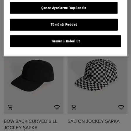
Çerez Ayarlarını Yapılandır
CABALLERO
LEFTY SCRIPT CURVED
UNSTRUCTURED ŞAPKA
BILL JOCKEY ŞAPKA
Tümünü Reddet
2.199,00 TL
2.199,00 TL
Tümünü Kabul Et
BOW BACK CURVED BILL
SALTON JOCKEY ŞAPKA
JOCKEY ŞAPKA