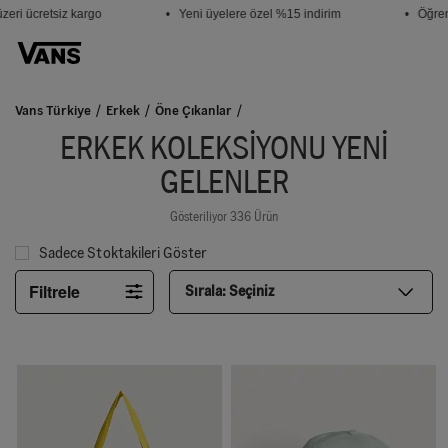
i ücretsiz kargo
• Yeni üyelere özel %15 indirim
• Öğrencil
Vans Türkiye
Erkek
Öne Çıkanlar
ERKEK KOLEKSIYONU YENI
GELENLER
Gösteriliyor 336 Ürün
Sadece Stoktakileri Göster
Filtrele
Sırala:
Seçiniz