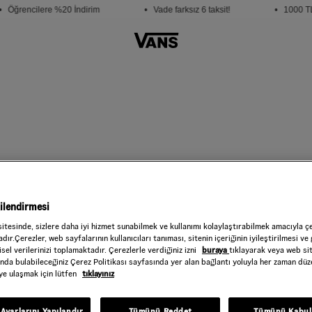
 Öğrencilere %20 İndirim
• Vade farksız 6 taksit!
• 1000 TL 
 indirim
gilendirmesi
sitesinde, sizlere daha iyi hizmet sunabilmek ve kullanımı kolaylaştırabilmek amacıyla ç
dır.Çerezler, web sayfalarının kullanıcıları tanıması, sitenin içeriğinin iyileştirilmesi ve 
sel verilerinizi toplamaktadır. Çerezlerle verdiğiniz izni
buraya
tıklayarak veya web si
ında bulabileceğiniz Çerez Politikası sayfasında yer alan bağlantı yoluyla her zaman düze
iye ulaşmak için lütfen
tıklayınız
Ayarlarını Yapılandır
Tümünü Reddet
Tümünü Kabul