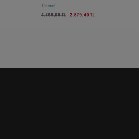
Tükendi
4.799,00 TL
2.879,40 TL