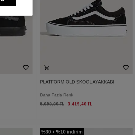
PLATFORM OLD SKOOL AYAKKABI
Daha Fazla Renk
5.699,00 TL
3.419,40 TL
%30 + %10 indirim