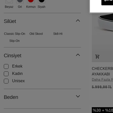
Beyaz
Gri
Kırmızı
Siyah
Silüet
Classic Slip-On
Old Skool
Sk8-Hi
Slip-On
Cinsiyet
Erkek
CHECKERB
Kadın
AYAKKABI
Daha Fazla 
Unisex
5.999,00 TL
Beden
%30 + %10