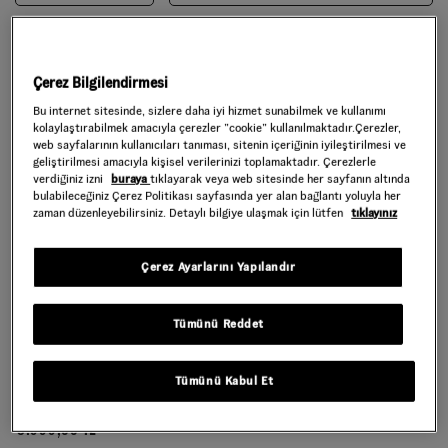
Çerez Bilgilendirmesi
Bu internet sitesinde, sizlere daha iyi hizmet sunabilmek ve kullanımı
kolaylaştırabilmek amacıyla çerezler ”cookie” kullanılmaktadır.Çerezler,
web sayfalarının kullanıcıları tanıması, sitenin içeriğinin iyileştirilmesi ve
geliştirilmesi amacıyla kişisel verilerinizi toplamaktadır. Çerezlerle
verdiğiniz izni
buraya
tıklayarak veya web sitesinde her sayfanın altında
bulabileceğiniz Çerez Politikası sayfasında yer alan bağlantı yoluyla her
zaman düzenleyebilirsiniz. Detaylı bilgiye ulaşmak için lütfen
tıklayınız
Çerez Ayarlarını Yapılandır
Tümünü Reddet
SADECE VANS.COM.TR'DE
MN SKATE SK8-HI
SKATE HALF CAB AYAKKABI
Daha Fazla Renk
Tümünü Kabul Et
Daha Fazla Renk
5.999,00 TL
5.999,00 TL