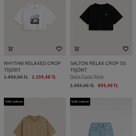
RHYTHM RELAXED CROP
SALTON RELAX CROP SS
TİŞÖRT
TİŞÖRT
Daha Fazla Renk
1.999,00 TL
1.199,40 TL
1.499,00 TL
899,40 TL
%40 indirim
%30 indirim