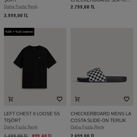
Daha Fazla Renk
AYAKKABI (1-4 YAŞ)
2.799,00 TL
3.999,00 TL
%30 + %10 indirim
LEFT CHEST II LOOSE SS
CHECKERBOARD MENS LA
TİŞÖRT
COSTA SLIDE-ON TERLİK
Daha Fazla Renk
Daha Fazla Renk
1.499,00 TL
899,40 TL
2.699,00 TL