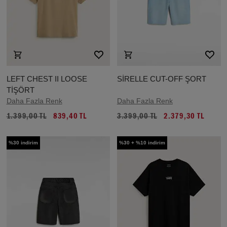
LEFT CHEST II LOOSE
SİRELLE CUT-OFF ŞORT
TİŞÖRT
Daha Fazla Renk
Daha Fazla Renk
1.399,00 TL
839,40 TL
3.399,00 TL
2.379,30 TL
%30 indirim
%30 + %10 indirim