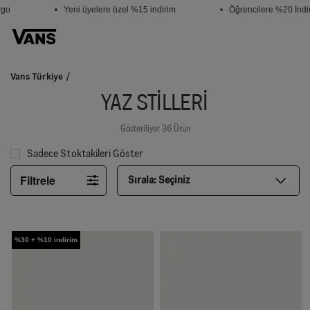
o
• Yeni üyelere özel %15 indirim
• Öğrencilere %20 İndiri
Vans Türkiye
YAZ STİLLERİ
Gösteriliyor 36 Ürün
Sadece Stoktakileri Göster
Filtrele
Sırala:
Seçiniz
%30 + %10 indirim