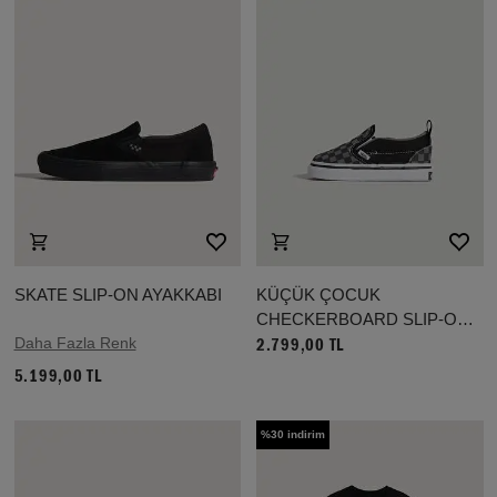
SKATE SLIP-ON AYAKKABI
KÜÇÜK ÇOCUK
CHECKERBOARD SLIP-ON
Daha Fazla Renk
CIRTCIRTLI AYAKKABI (1-4
2.799,00 TL
YAŞ)
5.199,00 TL
%30 indirim