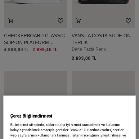
CHECKERBOARD CLASSIC
VANS LA COSTA SLIDE-ON
SLIP-ON PLATFORM
TERLİK
AYAKKABI
Daha Fazla Renk
4.999,00 TL
2.999,40 TL
2.699,00 TL
Çerez Bilgilendirmesi
Bu internet sitesinde, sizlere daha iyi hizmet sunabilmek ve kullanımı
kolaylaştırabilmek amacıyla çerezler ”cookie” kullanılmaktadır.Çerezler,
web sayfalarının kullanıcıları tanıması, sitenin içeriğinin iyileştirilmesi ve