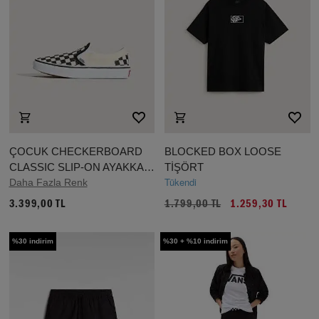
ÇOCUK CHECKERBOARD
BLOCKED BOX LOOSE
CLASSIC SLIP-ON AYAKKABI
TİŞÖRT
Tükendi
(4-8 YAŞ)
Daha Fazla Renk
3.399,00 TL
1.799,00 TL
1.259,30 TL
%30 indirim
%30 + %10 indirim