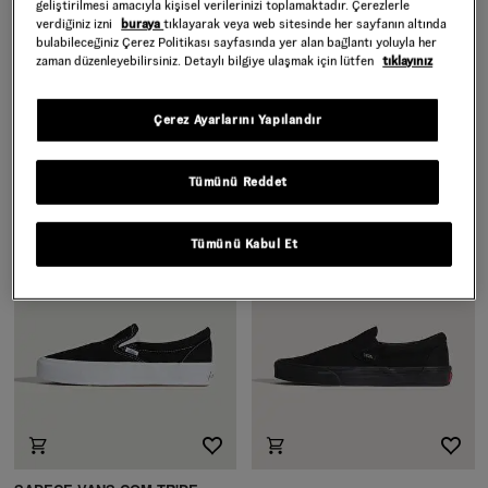
geliştirilmesi amacıyla kişisel verilerinizi toplamaktadır. Çerezlerle
verdiğiniz izni
buraya
tıklayarak veya web sitesinde her sayfanın altında
bulabileceğiniz Çerez Politikası sayfasında yer alan bağlantı yoluyla her
zaman düzenleyebilirsiniz. Detaylı bilgiye ulaşmak için lütfen
tıklayınız
KADIN LA COSTA SLIDE-ON
CLASSIC SLIP-ON AYAKKABI
AYAKKABI
Daha Fazla Renk
Daha Fazla Renk
Çerez Ayarlarını Yapılandır
2.699,00 TL
4.699,00 TL
Tümünü Reddet
Tümünü Kabul Et