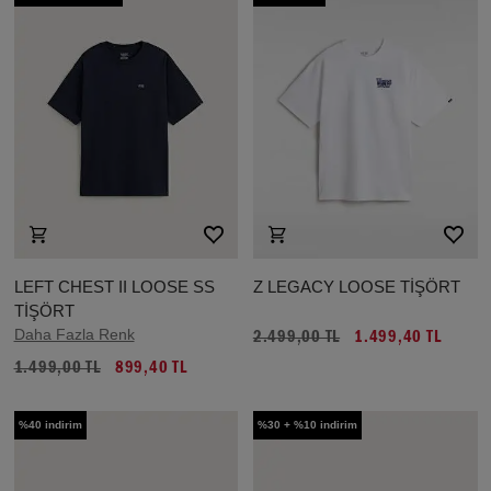
LEFT CHEST II LOOSE SS
Z LEGACY LOOSE TİŞÖRT
TİŞÖRT
Daha Fazla Renk
2.499,00 TL
1.499,40 TL
1.499,00 TL
899,40 TL
%40 indirim
%30 + %10 indirim