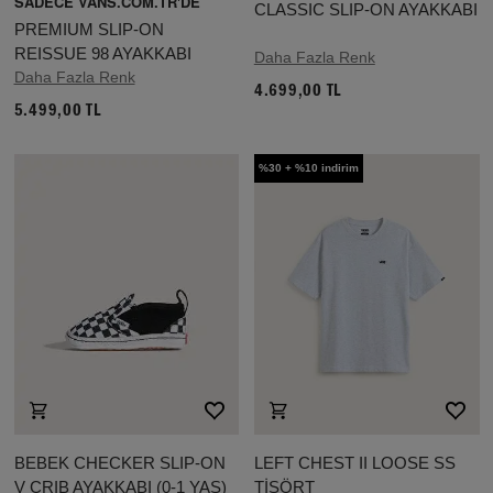
SADECE VANS.COM.TR'DE
CLASSIC SLIP-ON AYAKKABI
PREMIUM SLIP-ON
REISSUE 98 AYAKKABI
Daha Fazla Renk
Daha Fazla Renk
4.699,00 TL
5.499,00 TL
%30 + %10 indirim
BEBEK CHECKER SLIP-ON
LEFT CHEST II LOOSE SS
V CRIB AYAKKABI (0-1 YAŞ)
TİŞÖRT