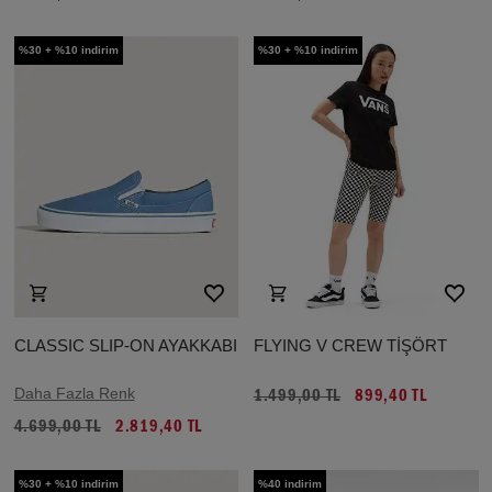
%30 + %10 indirim
%30 + %10 indirim
CLASSIC SLIP-ON AYAKKABI
FLYING V CREW TİŞÖRT
Daha Fazla Renk
1.499,00 TL
899,40 TL
4.699,00 TL
2.819,40 TL
%30 + %10 indirim
%40 indirim