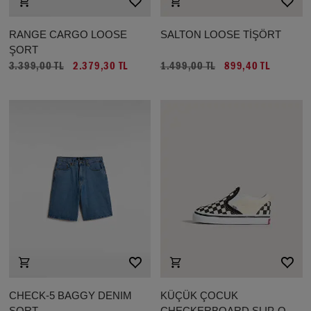
RANGE CARGO LOOSE
SALTON LOOSE TİŞÖRT
ŞORT
3.399,00 TL
2.379,30 TL
1.499,00 TL
899,40 TL
CHECK-5 BAGGY DENIM
KÜÇÜK ÇOCUK
ŞORT
CHECKERBOARD SLIP-ON