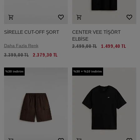
SİRELLE CUT-OFF ŞORT
CENTER VEE TİŞÖRT
ELBİSE
Daha Fazla Renk
2.499,00 TL
1.499,40 TL
3.399,00 TL
2.379,30 TL
%30 indirim
%30 + %10 indirim