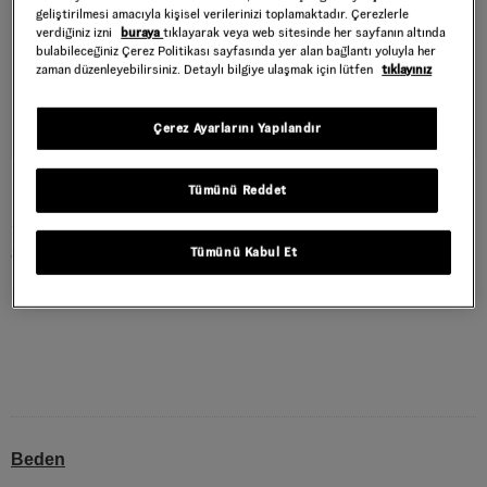
geliştirilmesi amacıyla kişisel verilerinizi toplamaktadır. Çerezlerle
verdiğiniz izni
buraya
tıklayarak veya web sitesinde her sayfanın altında
bulabileceğiniz Çerez Politikası sayfasında yer alan bağlantı yoluyla her
zaman düzenleyebilirsiniz. Detaylı bilgiye ulaşmak için lütfen
tıklayınız
Çerez Ayarlarını Yapılandır
LEFT CHEST II LOOSE TİŞÖRT
Tümünü Reddet
Style : VN000P1P4MG1
839,40 TL
1.399,00 TL
Tümünü Kabul Et
Incense
RENK :
Beden