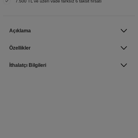
7.500 TL ve üzeri vade farksız 6 taksit fırsatı
Açıklama
Özellikler
İthalatçı Bilgileri