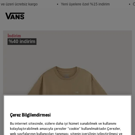
e üzeri ücretsiz kargo
• Yeni üyelere özel %15 indirim
• Öğ
İndirim
%40 indirim
Çerez Bilgilendirmesi
Bu internet sitesinde, sizlere daha iyi hizmet sunabilmek ve kullanımı
kolaylaştırabilmek amacıyla çerezler ”cookie” kullanılmaktadır.Çerezler,
web sayfalarının kullanıcıları tanıması, sitenin içeriğinin iyileştirilmesi ve