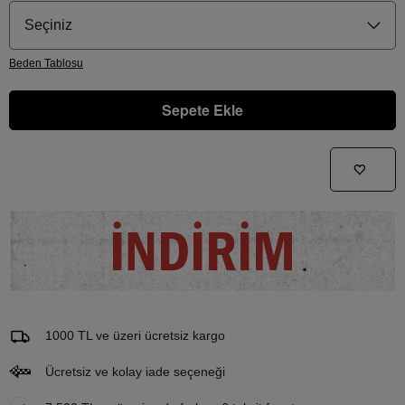
Seçiniz
Beden
Tablosu
Sepete Ekle
Gelince Haber Ver
Bu ürünle ilgileniyorum ve ne zaman tekrar stoklara gireceğini bilmek istiyorum
İNDİRİM
Email Adresi
1000 TL ve üzeri ücretsiz kargo
Ücretsiz ve kolay iade seçeneği