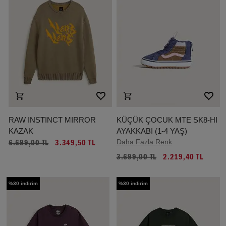
RAW INSTINCT MIRROR
KÜÇÜK ÇOCUK MTE SK8-HI
KAZAK
AYAKKABI (1-4 YAŞ)
Daha Fazla Renk
6.699,00 TL
3.349,50 TL
3.699,00 TL
2.219,40 TL
%30 indirim
%30 indirim