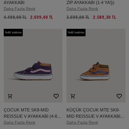
AYAKKABI
ZIP AYAKKABI (1-4 YAŞ)
Daha Fazla Renk
Daha Fazla Renk
4.499,00 TL
2.699,40 TL
3.699,00 TL
2.589,30 TL
%40 indirim
%40 indirim
ÇOCUK MTE SK8-MID
KÜÇÜK ÇOCUK MTE SK8-
REISSUE V AYAKKABI (4-8
MID REISSUE V AYAKKABI
YAŞ)
Daha Fazla Renk
(1-4 YAŞ)
Daha Fazla Renk