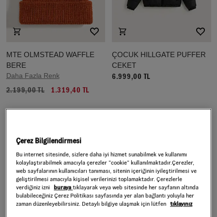
MTE OLMSTEAD WAFFLE
ÇOCUK HILLGATE PUFFER
BERE
CEKET
Daha Fazla Renk
6.999,00 TL
2.199,00 TL
1.319,40 TL
%40 indirim
Çerez Bilgilendirmesi
Bu internet sitesinde, sizlere daha iyi hizmet sunabilmek ve kullanımı
kolaylaştırabilmek amacıyla çerezler ”cookie” kullanılmaktadır.Çerezler,
web sayfalarının kullanıcıları tanıması, sitenin içeriğinin iyileştirilmesi ve
geliştirilmesi amacıyla kişisel verilerinizi toplamaktadır. Çerezlerle
verdiğiniz izni
buraya
tıklayarak veya web sitesinde her sayfanın altında
bulabileceğiniz Çerez Politikası sayfasında yer alan bağlantı yoluyla her
zaman düzenleyebilirsiniz. Detaylı bilgiye ulaşmak için lütfen
tıklayınız