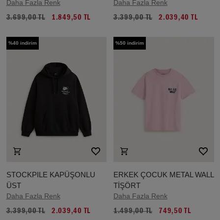
Daha Fazla Renk
Daha Fazla Renk
3.699,00 TL
1.849,50 TL
3.399,00 TL
2.039,40 TL
%40 indirim
%50 indirim
STOCKPILE KAPÜŞONLU
ERKEK ÇOCUK METAL WALL
ÜST
TİŞÖRT
Daha Fazla Renk
Daha Fazla Renk
3.399,00 TL
2.039,40 TL
1.499,00 TL
749,50 TL