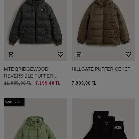
MTE BRIDGEWOOD
HILLGATE PUFFER CEKET
REVERSIBLE PUFFER
CEKET
11.999,00 TL
7.199,40 TL
7.999,00 TL
%50 indirim