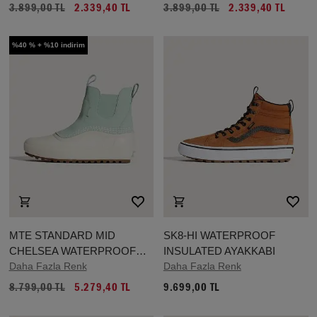
3.899,00 TL
2.339,40 TL
3.899,00 TL
2.339,40 TL
%40 % + %10 indirim
MTE STANDARD MID
SK8-HI WATERPROOF
CHELSEA WATERPROOF
INSULATED AYAKKABI
AYAKKABI
Daha Fazla Renk
Daha Fazla Renk
8.799,00 TL
5.279,40 TL
9.699,00 TL