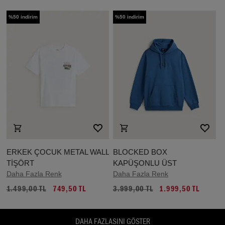
%50 indirim
%50 indirim
ERKEK ÇOCUK METAL WALL
BLOCKED BOX
TİŞÖRT
KAPÜŞONLU ÜST
Daha Fazla Renk
Daha Fazla Renk
1.499,00 TL
749,50 TL
3.999,00 TL
1.999,50 TL
DAHA FAZLASINI GÖSTER