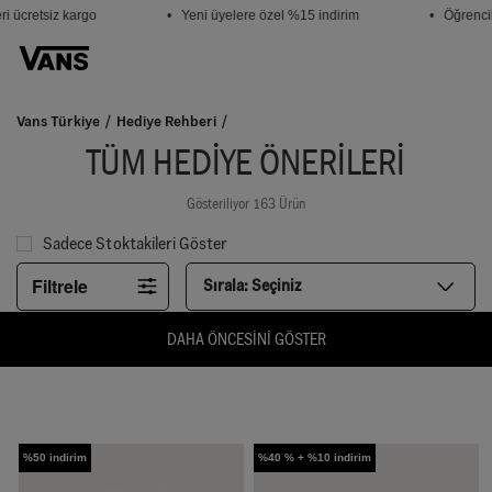
ücretsiz kargo
• Yeni üyelere özel %15 indirim
• Öğrenciler
Vans Türkiye
Hediye Rehberi
TÜM HEDİYE ÖNERİLERİ
Gösteriliyor 163 Ürün
Sadece Stoktakileri Göster
Filtrele
Sırala:
Seçiniz
DAHA ÖNCESINI GÖSTER
%50 indirim
%40 % + %10 indirim