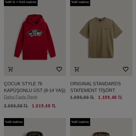
%40 % + %10 indirim
%40 indirim
ÇOCUK STYLE 76
ORIGINAL STANDARDS
KAPÜŞONLU ÜST (8-14 YAŞ)
STATEMENT TİŞÖRT
Daha Fazla Renk
1.999,00 TL
1.199,40 TL
2.699,00 TL
1.619,40 TL
%40 indirim
%40 indirim