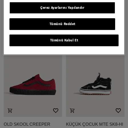
Çerez Ayarlarını Yapılandır
THE CHAIN KAPÜŞONLU
GENÇ KNU SKOOL
ÜST
AYAKKABI (8-14 YAŞ)
Tümünü Reddet
2.699,00 TL
1.619,40 TL
3.899,00 TL
1.949,50 TL
Tümünü Kabul Et
%40 indirim
%30 + %10 indirim
OLD SKOOL CREEPER
KÜÇÜK ÇOCUK MTE SK8-HI