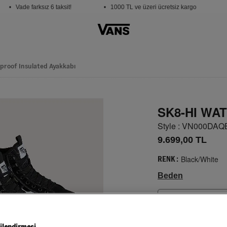
• Vade farksız 6 taksit!
• 1000 TL ve üzeri ücretsiz kargo
• 
proof Insulated Ayakkabı
SK8-HI WA
Style : VN000DA
9.699,00 TL
Black/White
RENK :
Beden
Seçiniz
Beden
Tablosu