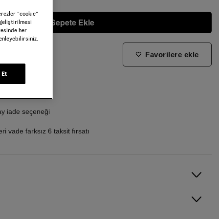
erezler ”cookie”
Sepete Ekle
geliştirilmesi
tesinde her
nleyebilirsiniz.
Favorilere ekle
ne zaman tekrar stoklara gireceğini bilmek istiyorum
 Et
i ücretsiz kargo
ay iade seçeneği
i vade farksız 6 taksit fırsatı