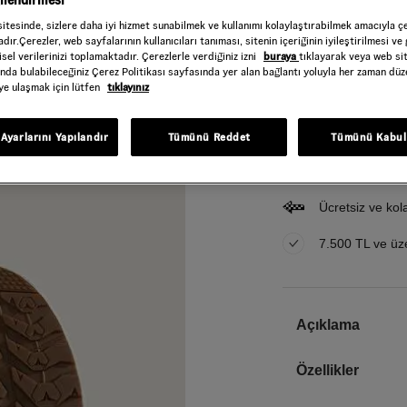
gilendirmesi
sitesinde, sizlere daha iyi hizmet sunabilmek ve kullanımı kolaylaştırabilmek amacıyla ç
dır.Çerezler, web sayfalarının kullanıcıları tanıması, sitenin içeriğinin iyileştirilmesi ve 
sel verilerinizi toplamaktadır. Çerezlerle verdiğiniz izni
buraya
tıklayarak veya web si
ında bulabileceğiniz Çerez Politikası sayfasında yer alan bağlantı yoluyla her zaman düze
iye ulaşmak için lütfen
tıklayınız
Gelince Haber Ver
Bu ürünle ilgileniyorum ve 
Ayarlarını Yapılandır
Tümünü Reddet
Tümünü Kabul
Email Adresi
1000 TL ve üzer
Ücretsiz ve kol
7.500 TL ve üzer
Açıklama
Özellikler