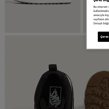
Çerez Bil
Bu internet 
kullanılmakta
amacıyla kişi
sayfanın alt
Detaylı bilg
Çerez 