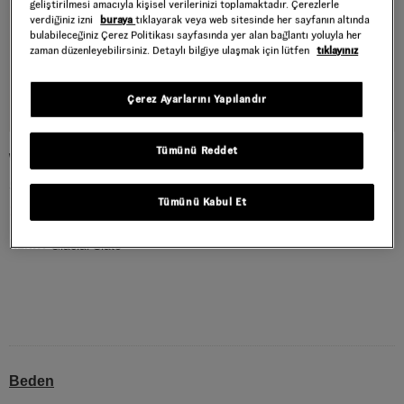
geliştirilmesi amacıyla kişisel verilerinizi toplamaktadır. Çerezlerle
verdiğiniz izni
buraya
tıklayarak veya web sitesinde her sayfanın altında
bulabileceğiniz Çerez Politikası sayfasında yer alan bağlantı yoluyla her
zaman düzenleyebilirsiniz. Detaylı bilgiye ulaşmak için lütfen
tıklayınız
Çerez Ayarlarını Yapılandır
Tümünü Reddet
WILD CIRCLE TİŞÖRT
Style : VN000SY0FOI1
Tümünü Kabul Et
1.079,40 TL
1.799,00 TL
Glacial Slate
RENK :
Beden