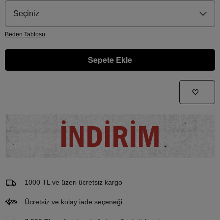
Seçiniz
Beden
Tablosu
Sepete Ekle
Gelince Haber Ver
Bu ürünle ilgileniyorum ve ne zaman tekrar stoklara gireceğini bilmek istiyorum
İNDİRİM
Email Adresi
1000 TL ve üzeri ücretsiz kargo
Ücretsiz ve kolay iade seçeneği