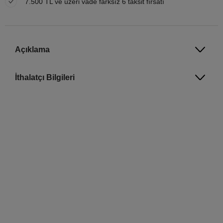
7.500 TL ve üzeri vade farksız 6 taksit fırsatı
Açıklama
İthalatçı Bilgileri