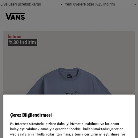
 ve üzeri ücretsiz kargo
• Yeni üyelere özel %15 indirim
• 
İndirim
%30 indirim
Çerez Bilgilendirmesi
Bu internet sitesinde, sizlere daha iyi hizmet sunabilmek ve kullanımı
kolaylaştırabilmek amacıyla çerezler ”cookie” kullanılmaktadır.Çerezler,
web sayfalarının kullanıcıları tanıması, sitenin içeriğinin iyileştirilmesi ve