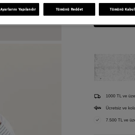
Beden
Tablosu
Ayarlarını Yapılandır
Tümünü Reddet
Tümünü Kabul
Gelince Haber Ver
Bu ürünle ilgileniyorum ve 
Email Adresi
1000 TL ve üzer
Ücretsiz ve kol
7.500 TL ve üzer