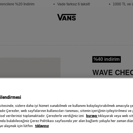
ncilere %20 İndirim
• Vade farksız 6 taksit!
• 1000 TL ve üze
%40 indirim
WAVE CHEC
Style : VN000TQ
899,50 TL
1.799
gilendirmesi
White
RENK :
sitesinde, sizlere daha iyi hizmet sunabilmek ve kullanımı kolaylaştırabilmek amacıyla ç
Beden
dır.Çerezler, web sayfalarının kullanıcıları tanıması, sitenin içeriğinin iyileştirilmesi ve 
sel verilerinizi toplamaktadır. Çerezlerle verdiğiniz izni
buraya
tıklayarak veya web si
ında bulabileceğiniz Çerez Politikası sayfasında yer alan bağlantı yoluyla her zaman düze
Seçiniz
iye ulaşmak için lütfen
tıklayınız