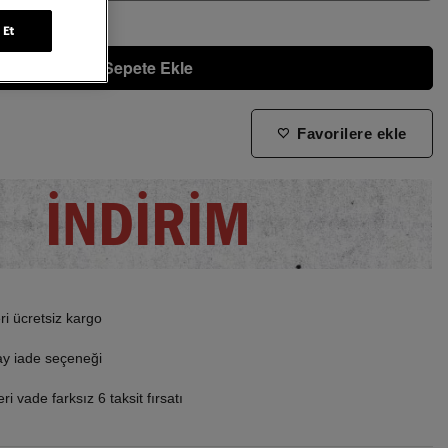
 Et
Sepete Ekle
Favorilere ekle
ne zaman tekrar stoklara gireceğini bilmek istiyorum
İNDİRİM
i ücretsiz kargo
ay iade seçeneği
i vade farksız 6 taksit fırsatı