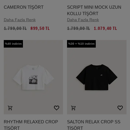
CAMERON TİŞÖRT
SCRIPT MINI MOCK UZUN
KOLLU TİŞÖRT
Daha Fazla Renk
Daha Fazla Renk
1.799,00 TL
899,50 TL
1.799,00 TL
1.079,40 TL
%40 indirim
%30 + %10 indirim
RHYTHM RELAXED CROP
SALTON RELAX CROP SS
TİŞÖRT
TİŞÖRT