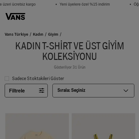
üzeri ücretsiz kargo
• Yeni üyelere özel %15 indirim
• Öğre
Vans Türkiye
Kadın
Giyim
KADIN T-SHIRT VE ÜST GIYIM
KOLEKSIYONU
Gösteriliyor 31 Ürün
Sadece Stoktakileri Göster
Filtrele
Sırala:
Seçiniz