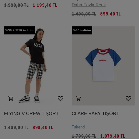
Daha Fazla Renk
1.999,00 TL
1.199,40 TL
1.499,00 TL
899,40 TL
%30 + %10 indirim
%30 indirim
FLYING V CREW TİŞÖRT
CLARE BABY TİŞÖRT
Tükendi
1.499,00 TL
899,40 TL
1.799,00 TL
1.079,40 TL