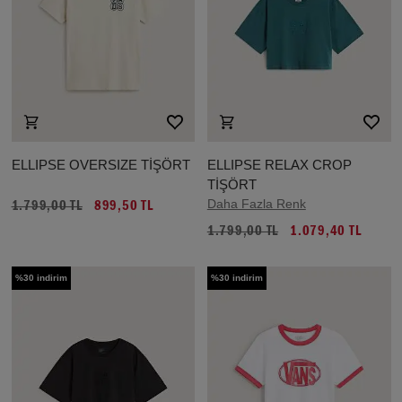
ELLIPSE OVERSIZE TİŞÖRT
ELLIPSE RELAX CROP
TİŞÖRT
Daha Fazla Renk
1.799,00 TL
899,50 TL
1.799,00 TL
1.079,40 TL
%30 indirim
%30 indirim