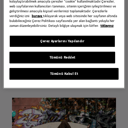
kolaylaştırabilmek amacıyla çerezler ”cookie” kullanılmaktadır.Çerezler,
çıkışlı Federal Bikes, Old Skool BMX'e
web sayfalarının kullanıcıları tanıması, sitenin içeriğinin iyileştirilmesi ve
yeni bir bakış getirerek, sınırlı bir
geliştirilmesi amacıyla kişisel verilerinizi toplamaktadır. Çerezlerle
tamamlayıcı koleksiyon için işbirliği
verdiğiniz izni
buraya
tıklayarak veya web sitesinde her sayfanın altında
yaptı. Her iki markanın ikonik logosunu
bulabileceğiniz Çerez Politikası sayfasında yer alan bağlantı yoluyla her
vurgulayan üç parçalı bu koleksiyon
zaman düzenleyebilirsiniz. Detaylı bilgiye ulaşmak için lütfen
tıklayınız
çok yakında sunulacak.
Vans’ın Anaheim Factory
Çerez Ayarlarını Yapılandır
koleksiyonlarından ilham alan Old
Skool BMX, siyah süet ve kanvas ince
çizgili üst parçaya sahiptir. Federal'in
Tümünü Reddet
imza logosu, ayakkabı dilinde ve
topukta yer alarak görünümü
tamamlıyor.
Tümünü Kabul Et