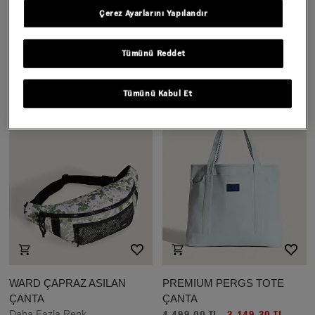
ÇOCUK OLD SKOOL GROM
ÇOCUK STRETCH LOGO
Çerez Ayarlarını Yapılandır
SIRT ÇANTASI
TALL BERE
Daha Fazla Renk
1.399,00 TL
Tümünü Reddet
2.499,00 TL
Tümünü Kabul Et
WARD ÇAPRAZ ASILAN
PREMIUM PERGS TOTE
ÇANTA
ÇANTA
Daha Fazla Renk