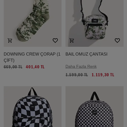
DOWNING CREW ÇORAP (1
BAIL OMUZ ÇANTASI
ÇİFT)
Daha Fazla Renk
669,00 TL
401,40 TL
1.599,00 TL
1.119,30 TL