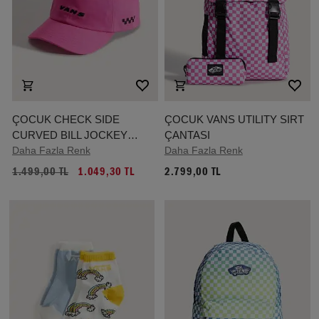
ÇOCUK CHECK SIDE
ÇOCUK VANS UTILITY SIRT
CURVED BILL JOCKEY
ÇANTASI
ŞAPKA (4-8 YAŞ)
Daha Fazla Renk
Daha Fazla Renk
1.499,00 TL
1.049,30 TL
2.799,00 TL