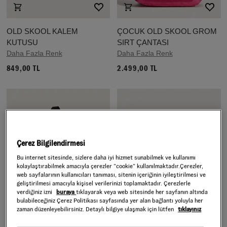
OLD SKOOL KALEM
ÇOCUK OLD SKOOL GROM
KUTUSU
SIRT ÇANTASI
Daha Fazla Renk
Daha Fazla Renk
849,00 TL
2.499,00 TL
Çerez Bilgilendirmesi
Bu internet sitesinde, sizlere daha iyi hizmet sunabilmek ve kullanımı
kolaylaştırabilmek amacıyla çerezler ”cookie” kullanılmaktadır.Çerezler,
web sayfalarının kullanıcıları tanıması, sitenin içeriğinin iyileştirilmesi ve
geliştirilmesi amacıyla kişisel verilerinizi toplamaktadır. Çerezlerle
verdiğiniz izni
buraya
tıklayarak veya web sitesinde her sayfanın altında
bulabileceğiniz Çerez Politikası sayfasında yer alan bağlantı yoluyla her
zaman düzenleyebilirsiniz. Detaylı bilgiye ulaşmak için lütfen
tıklayınız