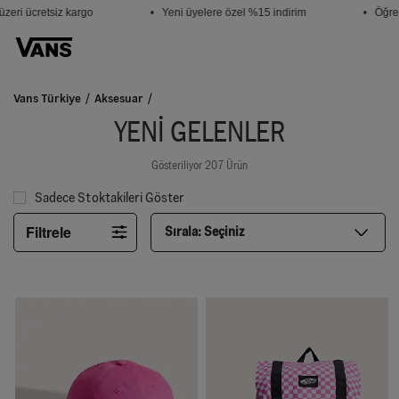
i ücretsiz kargo
• Yeni üyelere özel %15 indirim
• Öğrencil
Vans Türkiye
Aksesuar
YENI GELENLER
Gösteriliyor 207 Ürün
Sadece Stoktakileri Göster
Filtrele
Sırala:
Seçiniz