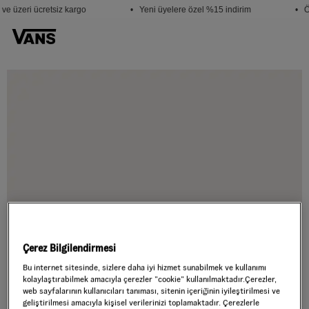
e üzeri ücretsiz kargo
• Yeni üyelere özel %15 indirim
• Öğ
Çerez Bilgilendirmesi
Bu internet sitesinde, sizlere daha iyi hizmet sunabilmek ve kullanımı
kolaylaştırabilmek amacıyla çerezler ”cookie” kullanılmaktadır.Çerezler,
web sayfalarının kullanıcıları tanıması, sitenin içeriğinin iyileştirilmesi ve
geliştirilmesi amacıyla kişisel verilerinizi toplamaktadır. Çerezlerle