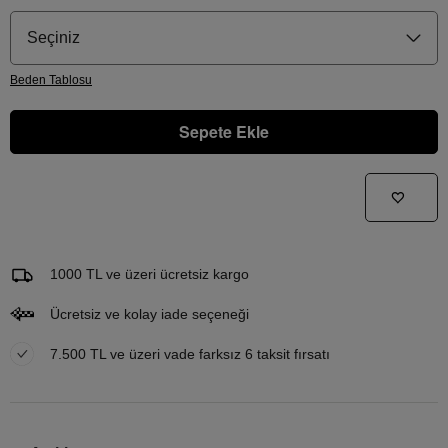
Seçiniz
Beden
Tablosu
Sepete Ekle
Gelince Haber Ver
Bu ürünle ilgileniyorum ve ne zaman tekrar stoklara gireceğini bilmek istiyorum
Email Adresi
1000 TL ve üzeri ücretsiz kargo
Ücretsiz ve kolay iade seçeneği
7.500 TL ve üzeri vade farksız 6 taksit fırsatı