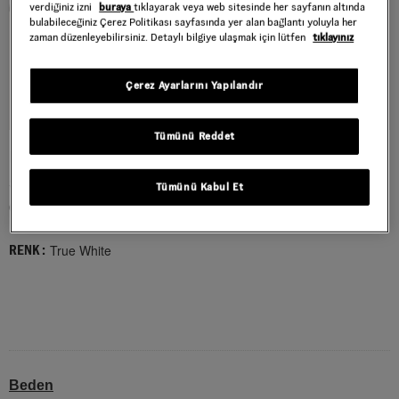
verdiğiniz izni
buraya
tıklayarak veya web sitesinde her sayfanın altında
bulabileceğiniz Çerez Politikası sayfasında yer alan bağlantı yoluyla her
zaman düzenleyebilirsiniz. Detaylı bilgiye ulaşmak için lütfen
tıklayınız
Çerez Ayarlarını Yapılandır
Tümünü Reddet
ULTRARANGE 2.0 RW AYAKKABI
Style : VN000D60W001
Tümünü Kabul Et
6.999,00 TL
True White
RENK :
Beden