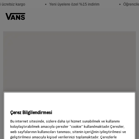
 ücretsiz kargo
• Yeni üyelere özel %15 indirim
• Öğrencile
Çerez Bilgilendirmesi
Bu internet sitesinde, sizlere daha iyi hizmet sunabilmek ve kullanımı
kolaylaştırabilmek amacıyla çerezler ”cookie” kullanılmaktadır.Çerezler,
web sayfalarının kullanıcıları tanıması, sitenin içeriğinin iyileştirilmesi ve
geliştirilmesi amacıyla kişisel verilerinizi toplamaktadır. Çerezlerle