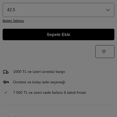
42.5
Beden
Tablosu
Sepete Ekle
Gelince Haber Ver
Bu ürünle ilgileniyorum ve ne zaman tekrar stoklara gireceğini bilmek istiyorum
Email Adresi
1000 TL ve üzeri ücretsiz kargo
Ücretsiz ve kolay iade seçeneği
7.500 TL ve üzeri vade farksız 6 taksit fırsatı