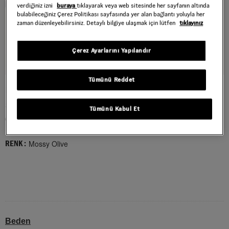
verdiğiniz izni
buraya
tıklayarak veya web sitesinde her sayfanın altında
bulabileceğiniz Çerez Politikası sayfasında yer alan bağlantı yoluyla her
zaman düzenleyebilirsiniz. Detaylı bilgiye ulaşmak için lütfen
tıklayınız
Çerez Ayarlarını Yapılandır
Tümünü Reddet
ULTRARANGE 2.0 RW AYAKKABI
Style : VN000EJ7FR11
Tümünü Kabul Et
6.999,00 TL
Mossy Olive
RENK :
Beden