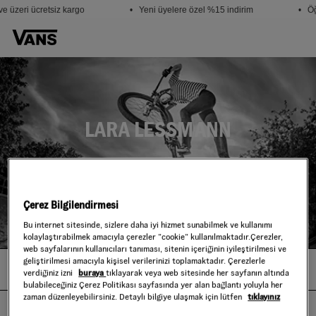
e üzeri ücretsiz kargo
• Yeni üyelere özel %15 indirim
• Öğ
LARA LESSMANN
DAHA FAZLA
Çerez Bilgilendirmesi
Bu internet sitesinde, sizlere daha iyi hizmet sunabilmek ve kullanımı
kolaylaştırabilmek amacıyla çerezler ”cookie” kullanılmaktadır.Çerezler,
web sayfalarının kullanıcıları tanıması, sitenin içeriğinin iyileştirilmesi ve
geliştirilmesi amacıyla kişisel verilerinizi toplamaktadır. Çerezlerle
LARA LESSMANN
verdiğiniz izni
buraya
tıklayarak veya web sitesinde her sayfanın altında
bulabileceğiniz Çerez Politikası sayfasında yer alan bağlantı yoluyla her
zaman düzenleyebilirsiniz. Detaylı bilgiye ulaşmak için lütfen
tıklayınız
Born and raised in Flensburg, near the Danish border in Northern