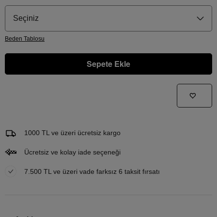
Seçiniz
Beden
Tablosu
Sepete Ekle
Gelince Haber Ver
Bu ürünle ilgileniyorum ve ne zaman tekrar stoklara gireceğini bilmek istiyorum
Email Adresi
1000 TL ve üzeri ücretsiz kargo
Ücretsiz ve kolay iade seçeneği
7.500 TL ve üzeri vade farksız 6 taksit fırsatı