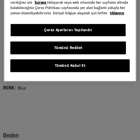
verdiğiniz izni
buraya
tıklayarak veya web sitesinde her sayfanın altında
bulabileceğiniz Çerez Politikası sayfasında yer alan bağlantı yoluyla her
zaman düzenleyebilirsiniz. Detaylı bilgiye ulaşmak için lütfen
tıklayınız
Çerez Ayarlarını Yapılandır
Tümünü Reddet
SUPER LOWPRO AYAKKABI
Style : VN000D8TCJF1
Tümünü Kabul Et
5.999,00 TL
Blue
RENK :
Beden