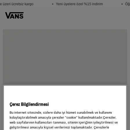
 üzeri ücretsiz kargo
• Yeni üyelere özel %15 indirim
• Öğr
Çerez Bilgilendirmesi
Bu internet sitesinde, sizlere daha iyi hizmet sunabilmek ve kullanımı
kolaylaştırabilmek amacıyla çerezler ”cookie” kullanılmaktadır.Çerezler,
web sayfalarının kullanıcıları tanıması, sitenin içeriğinin iyileştirilmesi ve
geliştirilmesi amacıyla kişisel verilerinizi toplamaktadır. Çerezlerle