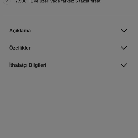
7.500 TL ve üzeri vade farksız 6 taksit fırsatı
Açıklama
Özellikler
İthalatçı Bilgileri