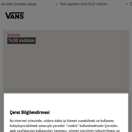
e üzeri ücretsiz kargo
• Yeni üyelere özel %15 indirim
• Öğ
İndirim
%30 indirim
Çerez Bilgilendirmesi
Bu internet sitesinde, sizlere daha iyi hizmet sunabilmek ve kullanımı
kolaylaştırabilmek amacıyla çerezler ”cookie” kullanılmaktadır.Çerezler,
web sayfalarının kullanıcıları tanıması, sitenin içeriğinin iyileştirilmesi ve