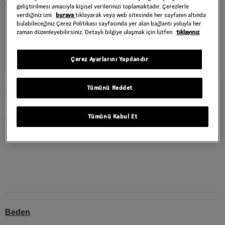
geliştirilmesi amacıyla kişisel verilerinizi toplamaktadır. Çerezlerle
verdiğiniz izni
buraya
tıklayarak veya web sitesinde her sayfanın altında
bulabileceğiniz Çerez Politikası sayfasında yer alan bağlantı yoluyla her
zaman düzenleyebilirsiniz. Detaylı bilgiye ulaşmak için lütfen
tıklayınız
Çerez Ayarlarını Yapılandır
SUPER LOWPRO AYAKKABI
Tümünü Reddet
Style : VN000D83CG11
3.419,40 TL
5.699,00 TL
Tümünü Kabul Et
Light Beige
RENK :
Beden