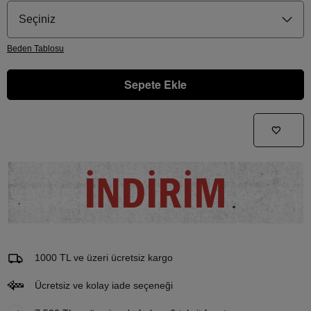
Seçiniz
Beden
Tablosu
Sepete Ekle
Gelince Haber Ver
Bu ürünle ilgileniyorum ve ne zaman tekrar stoklara gireceğini bilmek istiyorum
İNDİRİM
Email Adresi
1000 TL ve üzeri ücretsiz kargo
Ücretsiz ve kolay iade seçeneği