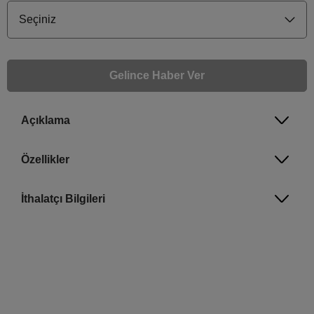
Seçiniz
Gelince Haber Ver
Açıklama
Gelince Haber Ver
Bu ürünle ilgileniyorum ve ne zaman tekrar stoklara gireceğini bilmek istiyorum
Özellikler
Email Adresi
İthalatçı Bilgileri