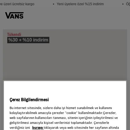
 üzeri ücretsiz kargo
• Yeni üyelere özel %15 indirim
• Öğr
Tükendi
%30 + %10 indirim
Çerez Bilgilendirmesi
Bu internet sitesinde, sizlere daha iyi hizmet sunabilmek ve kullanımı
kolaylaştırabilmek amacıyla çerezler ”cookie” kullanılmaktadır.Çerezler,
web sayfalarının kullanıcıları tanıması, sitenin içeriğinin iyileştirilmesi ve
geliştirilmesi amacıyla kişisel verilerinizi toplamaktadır. Çerezlerle
verdiğiniz izni
buraya
tıklayarak veya web sitesinde her sayfanın altında