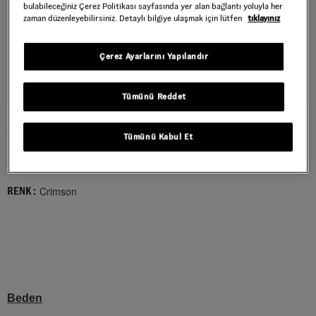
bulabileceğiniz Çerez Politikası sayfasında yer alan bağlantı yoluyla her
zaman düzenleyebilirsiniz. Detaylı bilgiye ulaşmak için lütfen
tıklayınız
Çerez Ayarlarını Yapılandır
Tümünü Reddet
SUPER LOWPRO AYAKKABI
Tümünü Kabul Et
Style : VN000D83AEF1
3.179,40 TL
5.299,00 TL
Crimson
RENK :
Beden