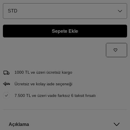
STD
Sepete Ekle
Gelince Haber Ver
Bu ürünle ilgileniyorum ve ne zaman tekrar stoklara gireceğini bilmek istiyorum
Email Adresi
1000 TL ve üzeri ücretsiz kargo
Ücretsiz ve kolay iade seçeneği
7.500 TL ve üzeri vade farksız 6 taksit fırsatı
Açıklama