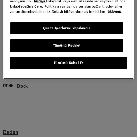
verdiğiniz izni
buraya
tıklayarak veya web sitesinde her sayfanın altında
bulabileceğiniz Çerez Politikası sayfasında yer alan bağlantı yoluyla her
zaman düzenleyebilirsiniz. Detaylı bilgiye ulaşmak için lütfen
tıklayınız
Çerez Ayarlarını Yapılandır
Tümünü Reddet
STRETCH LOGO ŞAPKA
Style : VN000W12BLK1
Tümünü Kabul Et
2.199,00 TL
Black
RENK :
Beden