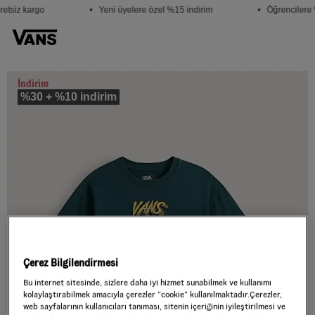
etsiz kargo
• Yeni üyelere özel %15 indirim
• Öğrencilere 
İndirim
%30 + %10 indirim
Çerez Bilgilendirmesi
Bu internet sitesinde, sizlere daha iyi hizmet sunabilmek ve kullanımı
kolaylaştırabilmek amacıyla çerezler ”cookie” kullanılmaktadır.Çerezler,
web sayfalarının kullanıcıları tanıması, sitenin içeriğinin iyileştirilmesi ve