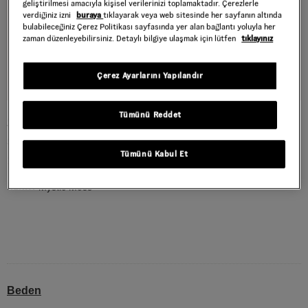
geliştirilmesi amacıyla kişisel verilerinizi toplamaktadır. Çerezlerle
verdiğiniz izni
buraya
tıklayarak veya web sitesinde her sayfanın altında
bulabileceğiniz Çerez Politikası sayfasında yer alan bağlantı yoluyla her
zaman düzenleyebilirsiniz. Detaylı bilgiye ulaşmak için lütfen
tıklayınız
Çerez Ayarlarını Yapılandır
Tümünü Reddet
STONE SWIRL LOOSE TİŞÖRT
Style : VN000VY1FRJ1
Tümünü Kabul Et
1.199,40 TL
1.999,00 TL
Mystic Moss
RENK :
Beden