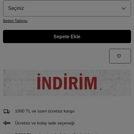
Seçiniz
Beden
Tablosu
Sepete Ekle
Gelince Haber Ver
Bu ürünle ilgileniyorum ve ne zaman tekrar stoklara gireceğini bilmek istiyorum
İNDİRİM
Email Adresi
1000 TL ve üzeri ücretsiz kargo
Ücretsiz ve kolay iade seçeneği