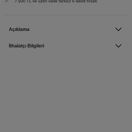
7.500 TL ve üzeri vade farksız 6 taksit fırsatı
Açıklama
İthalatçı Bilgileri