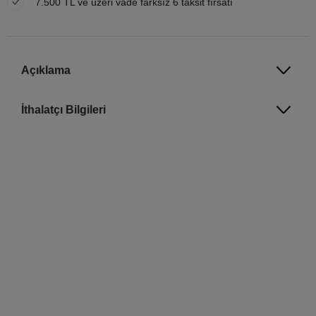
7.500 TL ve üzeri vade farksız 6 taksit fırsatı
Açıklama
İthalatçı Bilgileri