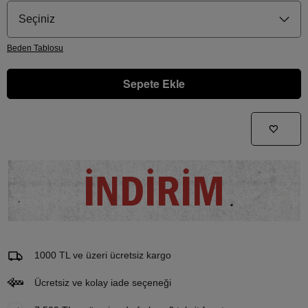
Seçiniz
Beden
Tablosu
Sepete Ekle
Gelince Haber Ver
Bu ürünle ilgileniyorum ve ne zaman tekrar stoklara gireceğini bilmek istiyorum
İNDİRİM
Email Adresi
1000 TL ve üzeri ücretsiz kargo
Ücretsiz ve kolay iade seçeneği