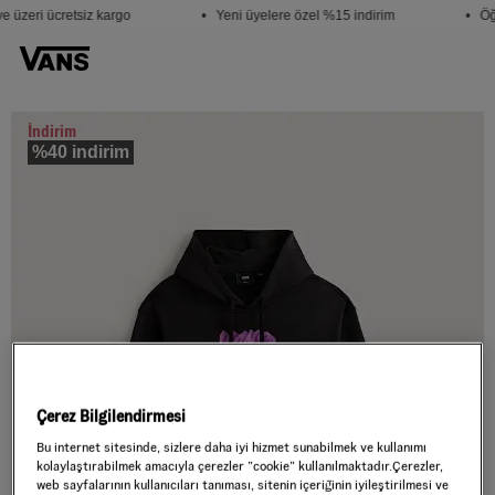
 üzeri ücretsiz kargo
• Yeni üyelere özel %15 indirim
• Öğr
İndirim
%40 indirim
Çerez Bilgilendirmesi
Bu internet sitesinde, sizlere daha iyi hizmet sunabilmek ve kullanımı
kolaylaştırabilmek amacıyla çerezler ”cookie” kullanılmaktadır.Çerezler,
web sayfalarının kullanıcıları tanıması, sitenin içeriğinin iyileştirilmesi ve