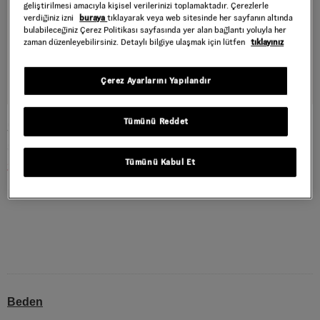
geliştirilmesi amacıyla kişisel verilerinizi toplamaktadır. Çerezlerle
verdiğiniz izni
buraya
tıklayarak veya web sitesinde her sayfanın altında
bulabileceğiniz Çerez Politikası sayfasında yer alan bağlantı yoluyla her
zaman düzenleyebilirsiniz. Detaylı bilgiye ulaşmak için lütfen
tıklayınız
Çerez Ayarlarını Yapılandır
Tümünü Reddet
STONE SWIRL LOOSE KAPÜŞONLU ÜST
Style : VN000VXZBLK1
Tümünü Kabul Et
2.099,50 TL
4.199,00 TL
Black
RENK :
Beden