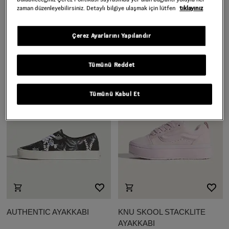
zaman düzenleyebilirsiniz. Detaylı bilgiye ulaşmak için lütfen
tıklayınız
OLD SKOOL 36 CUP
OLD SKOOL AYAKKABI
AYAKKABI
Çerez Ayarlarını Yapılandır
5.999,00 TL
5.999,00 TL
Tümünü Reddet
Tümünü Kabul Et
AUTHENTIC AYAKKABI
KNU SKOOL STACKLITE
AYAKKABI