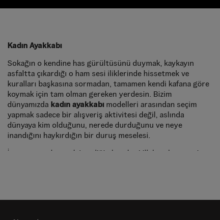
Kadın Ayakkabı
Sokağın o kendine has gürültüsünü duymak, kaykayın
asfaltta çıkardığı o ham sesi iliklerinde hissetmek ve
kuralları başkasına sormadan, tamamen kendi kafana göre
koymak için tam olman gereken yerdesin. Bizim
dünyamızda
kadın ayakkabı
modelleri arasından seçim
yapmak sadece bir alışveriş aktivitesi değil, aslında
dünyaya kim olduğunu, nerede durduğunu ve neye
inandığını haykırdığın bir duruş meselesi.
İster rampada o çok istediğin hareketi ilk kez denemenin
heyecanını yaşa, ister şehrin kaotik sokaklarında sadece
kendi tarzını konuşturarak yürü, Vans modelleriyle o özgür
ruhu her adımda, her saniye hissedebilirsin. 1966'dan bu
yana süregelen o meşhur asi miras, bugün senin cesur
adımlarınla yeniden hayat buluyor.