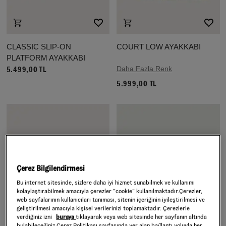
CLASSIC SLIP-ON
COURT LOW AYAKKABI
PLATFORM AYAKKABI
Daha Fazla Renk
5.499,00 TL
5.999,00 TL
Çerez Bilgilendirmesi
Bu internet sitesinde, sizlere daha iyi hizmet sunabilmek ve kullanımı
kolaylaştırabilmek amacıyla çerezler ”cookie” kullanılmaktadır.Çerezler,
web sayfalarının kullanıcıları tanıması, sitenin içeriğinin iyileştirilmesi ve
geliştirilmesi amacıyla kişisel verilerinizi toplamaktadır. Çerezlerle
verdiğiniz izni
buraya
tıklayarak veya web sitesinde her sayfanın altında
bulabileceğiniz Çerez Politikası sayfasında yer alan bağlantı yoluyla her