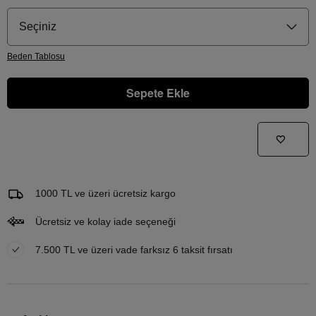
Seçiniz
Beden
Tablosu
Sepete Ekle
Gelince Haber Ver
Bu ürünle ilgileniyorum ve ne zaman tekrar stoklara gireceğini bilmek istiyorum
Email Adresi
1000 TL ve üzeri ücretsiz kargo
Ücretsiz ve kolay iade seçeneği
7.500 TL ve üzeri vade farksız 6 taksit fırsatı