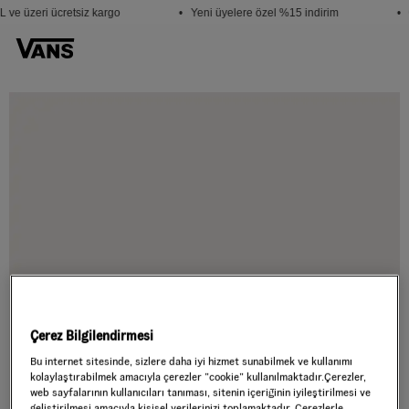
 ve üzeri ücretsiz kargo
• Yeni üyelere özel %15 indirim
• 
Çerez Bilgilendirmesi
Bu internet sitesinde, sizlere daha iyi hizmet sunabilmek ve kullanımı
kolaylaştırabilmek amacıyla çerezler ”cookie” kullanılmaktadır.Çerezler,
web sayfalarının kullanıcıları tanıması, sitenin içeriğinin iyileştirilmesi ve
geliştirilmesi amacıyla kişisel verilerinizi toplamaktadır. Çerezlerle