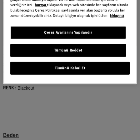
verdiğiniz izni
buraya
tıklayarak veya web sitesinde her sayfanın altında
bulabileceğiniz Çerez Politikası sayfasında yer alan bağlantı yoluyla her
zaman düzenleyebilirsiniz. Detaylı bilgiye ulaşmak için lütfen
tıklayınız
Çerez Ayarlarını Yapılandır
Tümünü Reddet
SKATE OLD SKOOL 36+ AYAKKABI
Style : VN000D5R1OJ1
Tümünü Kabul Et
5.499,00 TL
Blackout
RENK :
Beden