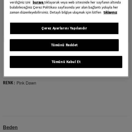
verdiğiniz izni
buraya
tıklayarak veya web sitesinde her sayfanın altında
bulabileceğiniz Çerez Politikası sayfasında yer alan bağlantı yoluyla her
zaman düzenleyebilirsiniz. Detaylı bilgiye ulaşmak için lütfen
tıklayınız
Çerez Ayarlarını Yapılandır
Tümünü Reddet
REVELLE CUFF BERE
Style : VN000QAXEN71
Tümünü Kabul Et
1.499,00 TL
Pink Dawn
RENK :
Beden