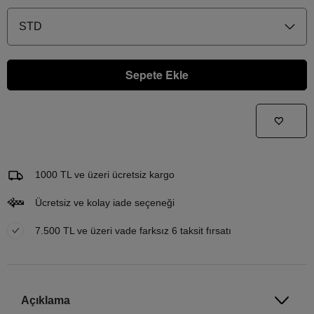
STD
Sepete Ekle
Gelince Haber Ver
Bu ürünle ilgileniyorum ve ne zaman tekrar stoklara gireceğini bilmek istiyorum
Email Adresi
1000 TL ve üzeri ücretsiz kargo
Ücretsiz ve kolay iade seçeneği
7.500 TL ve üzeri vade farksız 6 taksit fırsatı
Açıklama