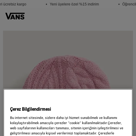
i ücretsiz kargo
• Yeni üyelere özel %15 indirim
• Öğrencil
Çerez Bilgilendirmesi
Bu internet sitesinde, sizlere daha iyi hizmet sunabilmek ve kullanımı
kolaylaştırabilmek amacıyla çerezler ”cookie” kullanılmaktadır.Çerezler,
web sayfalarının kullanıcıları tanıması, sitenin içeriğinin iyileştirilmesi ve
geliştirilmesi amacıyla kişisel verilerinizi toplamaktadır. Çerezlerle