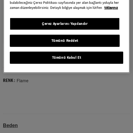
bulabileceğiniz Çerez Politikası sayfasında yer alan bağlantı yoluyla her
zaman düzenleyebilirsiniz. Detaylı bilgiye ulaşmak için lütfen
tıklayınız
Çerez Ayarlarını Yapılandır
Tümünü Reddet
RETRO SPEED TİŞÖRT
Tümünü Kabul Et
Style : VN000TBCFLM1
749,50 TL
1.499,00 TL
Flame
RENK :
Beden