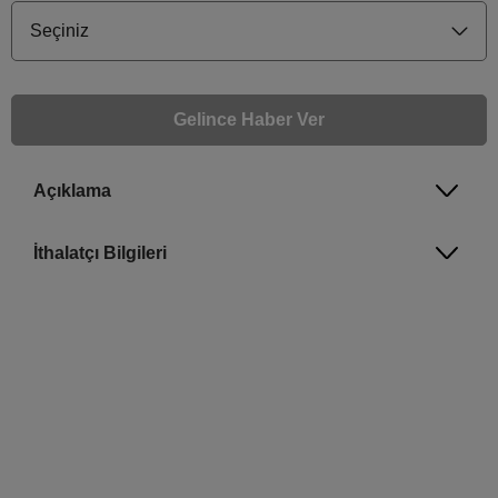
Seçiniz
Gelince Haber Ver
Açıklama
Gelince Haber Ver
Bu ürünle ilgileniyorum ve ne zaman tekrar stoklara gireceğini bilmek istiyorum
İthalatçı Bilgileri
Email Adresi