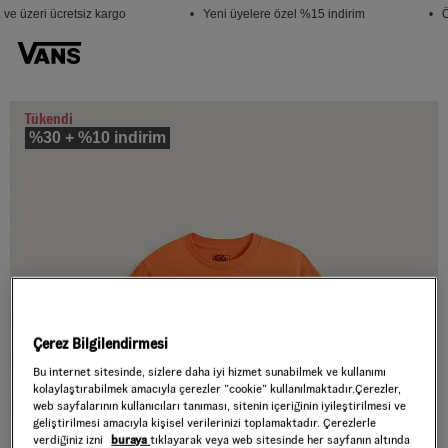
ve üzeri ücretsiz kargo
• Yeni üyelere özel %15 indirim
• Ö
Tükendi
%30 + %10 indirim
Çerez Bilgilendirmesi
Bu internet sitesinde, sizlere daha iyi hizmet sunabilmek ve kullanımı
kolaylaştırabilmek amacıyla çerezler ”cookie” kullanılmaktadır.Çerezler,
web sayfalarının kullanıcıları tanıması, sitenin içeriğinin iyileştirilmesi ve
geliştirilmesi amacıyla kişisel verilerinizi toplamaktadır. Çerezlerle
verdiğiniz izni
buraya
tıklayarak veya web sitesinde her sayfanın altında