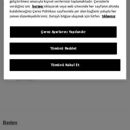
geliştirilmesi amacıyla kişisel verilerinizi toplamaktadır. Çerezlerle
verdiğiniz izni
buraya
tıklayarak veya web sitesinde her sayfanın altında
bulabileceğiniz Çerez Politikası sayfasında yer alan bağlantı yoluyla her
zaman düzenleyebilirsiniz. Detaylı bilgiye ulaşmak için lütfen
tıklayınız
Çerez Ayarlarını Yapılandır
Tümünü Reddet
PREMIUM AUTHENTIC 44 DECK AYAKKABI
Style : VN000EFZBRD1
Tümünü Kabul Et
2.999,40 TL
4.999,00 TL
Bordeaux
RENK :
Beden