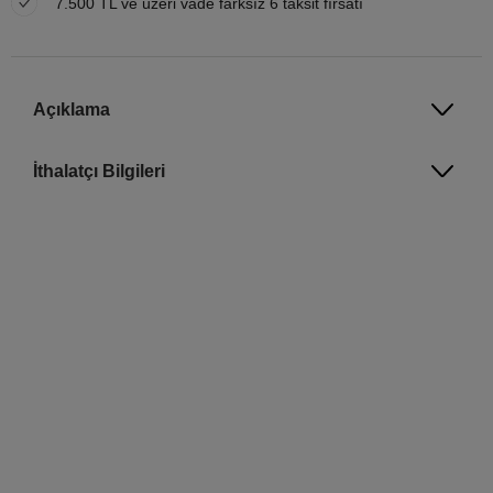
7.500 TL ve üzeri vade farksız 6 taksit fırsatı
Açıklama
İthalatçı Bilgileri