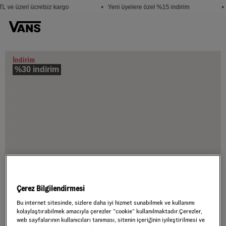
L ve üzeri ücretsiz kargo
• Yeni üyelere özel %15 indirim
• 
İndirim
%30 indirim
Çerez Bilgilendirmesi
Bu internet sitesinde, sizlere daha iyi hizmet sunabilmek ve kullanımı
kolaylaştırabilmek amacıyla çerezler ”cookie” kullanılmaktadır.Çerezler,
web sayfalarının kullanıcıları tanıması, sitenin içeriğinin iyileştirilmesi ve