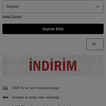
Seçiniz
Beden
Tablosu
Sepete Ekle
Gelince Haber Ver
Bu ürünle ilgileniyorum ve ne zaman tekrar stoklara gireceğini bilmek istiyorum
İNDİRİM
Email Adresi
1000 TL ve üzeri ücretsiz kargo
Ücretsiz ve kolay iade seçeneği