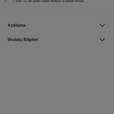
7.500 TL ve üzeri vade farksız 6 taksit fırsatı
Açıklama
İthalatçı Bilgileri