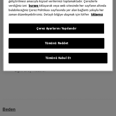
geliştirilmesi amacıyla kişisel verilerinizi toplamaktadır. Çerezlerle
verdiğiniz izni
buraya
tıklayarak veya web sitesinde her sayfanın altında
bulabileceğiniz Çerez Politikası sayfasında yer alan bağlantı yoluyla her
zaman düzenleyebilirsiniz. Detaylı bilgiye ulaşmak için lütfen
tıklayınız
Çerez Ayarlarını Yapılandır
Tümünü Reddet
OVAL LOGO LOOSE TİŞÖRT
Style : VN000XCG1QI1
Tümünü Kabul Et
999,50 TL
1.999,00 TL
Light Grey Heather
RENK :
Beden