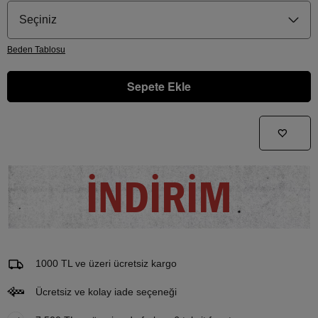
Seçiniz
Beden
Tablosu
Sepete Ekle
Gelince Haber Ver
Bu ürünle ilgileniyorum ve ne zaman tekrar stoklara gireceğini bilmek istiyorum
İNDİRİM
Email Adresi
1000 TL ve üzeri ücretsiz kargo
Ücretsiz ve kolay iade seçeneği