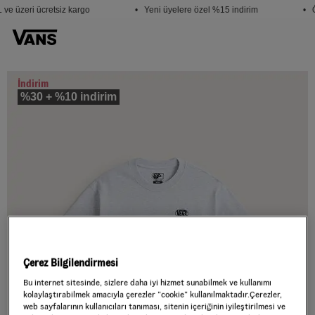
ve üzeri ücretsiz kargo
• Yeni üyelere özel %15 indirim
• Ö
İndirim
%30 + %10 indirim
Çerez Bilgilendirmesi
Bu internet sitesinde, sizlere daha iyi hizmet sunabilmek ve kullanımı
kolaylaştırabilmek amacıyla çerezler ”cookie” kullanılmaktadır.Çerezler,
web sayfalarının kullanıcıları tanıması, sitenin içeriğinin iyileştirilmesi ve