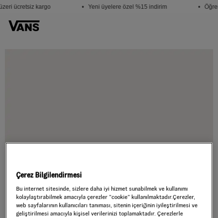
zeri ücretsiz kargo
• Yeni üyelere özel %15 indirim
• Öğren
Çerez Bilgilendirmesi
Bu internet sitesinde, sizlere daha iyi hizmet sunabilmek ve kullanımı
kolaylaştırabilmek amacıyla çerezler ”cookie” kullanılmaktadır.Çerezler,
web sayfalarının kullanıcıları tanıması, sitenin içeriğinin iyileştirilmesi ve
geliştirilmesi amacıyla kişisel verilerinizi toplamaktadır. Çerezlerle