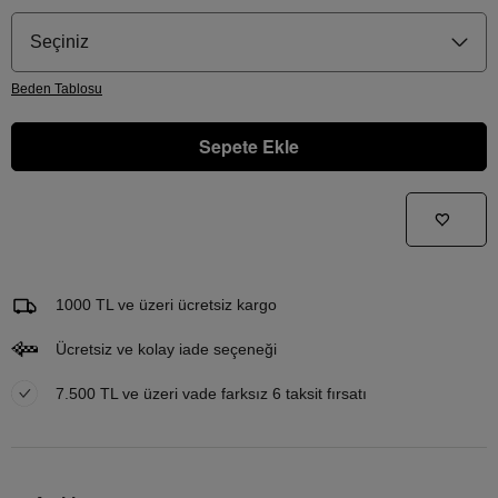
Seçiniz
Beden
Tablosu
Sepete Ekle
Gelince Haber Ver
Bu ürünle ilgileniyorum ve ne zaman tekrar stoklara gireceğini bilmek istiyorum
Email Adresi
1000 TL ve üzeri ücretsiz kargo
Ücretsiz ve kolay iade seçeneği
7.500 TL ve üzeri vade farksız 6 taksit fırsatı