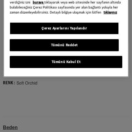
verdiğiniz izni
buraya
tıklayarak veya web sitesinde her sayfanın altında
bulabileceğiniz Çerez Politikası sayfasında yer alan bağlantı yoluyla her
zaman düzenleyebilirsiniz. Detaylı bilgiye ulaşmak için lütfen
tıklayınız
Çerez Ayarlarını Yapılandır
Tümünü Reddet
OLD SKOOL V BUTTERFLY AYAKKABI
Style : VN000EBRFSF1
Tümünü Kabul Et
3.699,00 TL
Soft Orchid
RENK :
Beden