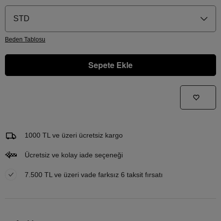
STD
Beden
Tablosu
Sepete Ekle
Gelince Haber Ver
Bu ürünle ilgileniyorum ve ne zaman tekrar stoklara gireceğini bilmek istiyorum
Email Adresi
1000 TL ve üzeri ücretsiz kargo
Ücretsiz ve kolay iade seçeneği
7.500 TL ve üzeri vade farksız 6 taksit fırsatı