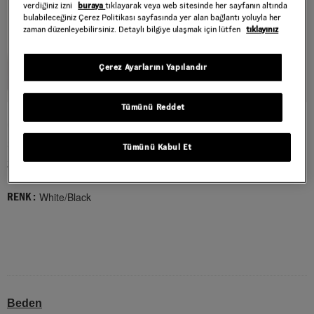
verdiğiniz izni
buraya
tıklayarak veya web sitesinde her sayfanın altında
bulabileceğiniz Çerez Politikası sayfasında yer alan bağlantı yoluyla her
zaman düzenleyebilirsiniz. Detaylı bilgiye ulaşmak için lütfen
tıklayınız
Çerez Ayarlarını Yapılandır
Tümünü Reddet
OLD SKOOL GROM SIRT ÇANTASI
Style : VN000H56YB21
Tümünü Kabul Et
2.199,00 TL
White/Black
RENK :
Beden