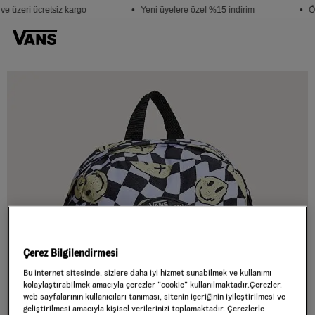
e üzeri ücretsiz kargo
• Yeni üyelere özel %15 indirim
• Öğ
Çerez Bilgilendirmesi
Bu internet sitesinde, sizlere daha iyi hizmet sunabilmek ve kullanımı
kolaylaştırabilmek amacıyla çerezler ”cookie” kullanılmaktadır.Çerezler,
web sayfalarının kullanıcıları tanıması, sitenin içeriğinin iyileştirilmesi ve
geliştirilmesi amacıyla kişisel verilerinizi toplamaktadır. Çerezlerle