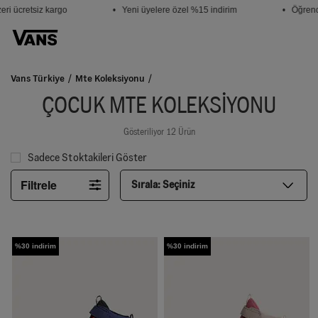
ri ücretsiz kargo
• Yeni üyelere özel %15 indirim
• Öğrenci
Vans Türkiye
Mte Koleksiyonu
ÇOCUK MTE KOLEKSIYONU
Gösteriliyor 12 Ürün
Sadece Stoktakileri Göster
Filtrele
Sırala:
Seçiniz
%30 indirim
%30 indirim