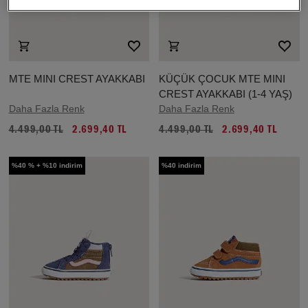
MTE MINI CREST AYAKKABI
KÜÇÜK ÇOCUK MTE MINI
CREST AYAKKABI (1-4 YAŞ)
Daha Fazla Renk
Daha Fazla Renk
4.499,00 TL
2.699,40 TL
4.499,00 TL
2.699,40 TL
%40 % + %10 indirim
%40 indirim