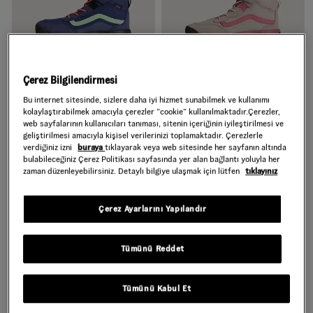
Çerez Bilgilendirmesi
Bu internet sitesinde, sizlere daha iyi hizmet sunabilmek ve kullanımı
kolaylaştırabilmek amacıyla çerezler ”cookie” kullanılmaktadır.Çerezler,
MTE MINI CREST AYAKKABI
MTE MINI CREST AYAKKABI
web sayfalarının kullanıcıları tanıması, sitenin içeriğinin iyileştirilmesi ve
geliştirilmesi amacıyla kişisel verilerinizi toplamaktadır. Çerezlerle
Daha Fazla Renk
Daha Fazla Renk
verdiğiniz izni
buraya
tıklayarak veya web sitesinde her sayfanın altında
bulabileceğiniz Çerez Politikası sayfasında yer alan bağlantı yoluyla her
4.999,00 TL
3.499,30 TL
4.999,00 TL
3.499,30 TL
zaman düzenleyebilirsiniz. Detaylı bilgiye ulaşmak için lütfen
tıklayınız
%40 % + %10 indirim
%40 % + %10 indirim
Çerez Ayarlarını Yapılandır
Tümünü Reddet
Tümünü Kabul Et