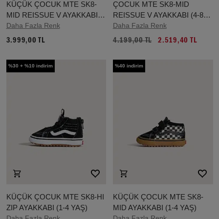
KÜÇÜK ÇOCUK MTE SK8-
ÇOCUK MTE SK8-MID
MID REISSUE V AYAKKABI
REISSUE V AYAKKABI (4-8
(1-4 YAŞ)
Daha Fazla Renk
YAŞ)
Daha Fazla Renk
3.999,00 TL
4.199,00 TL
2.519,40 TL
%30 + %10 indirim
%40 indirim
KÜÇÜK ÇOCUK MTE SK8-HI
KÜÇÜK ÇOCUK MTE SK8-
ZIP AYAKKABI (1-4 YAŞ)
MID AYAKKABI (1-4 YAŞ)
Daha Fazla Renk
Daha Fazla Renk