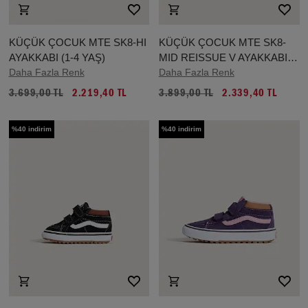
KÜÇÜK ÇOCUK MTE SK8-HI
KÜÇÜK ÇOCUK MTE SK8-
AYAKKABI (1-4 YAŞ)
MID REISSUE V AYAKKABI
Daha Fazla Renk
(1-4 YAŞ)
Daha Fazla Renk
3.699,00 TL
2.219,40 TL
3.899,00 TL
2.339,40 TL
%40 indirim
%40 indirim