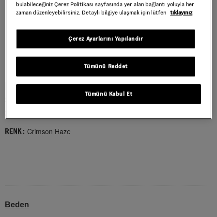
bulabileceğiniz Çerez Politikası sayfasında yer alan bağlantı yoluyla her
zaman düzenleyebilirsiniz. Detaylı bilgiye ulaşmak için lütfen
tıklayınız
Çerez Ayarlarını Yapılandır
Tümünü Reddet
MARY JANE AYAKKABI
Tümünü Kabul Et
Style : VN000CRRFO91
2.759,40 TL
4.599,00 TL
Crimson Haze
RENK :
Beden