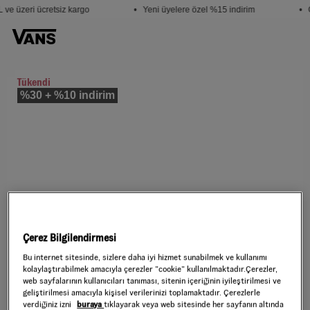
ve üzeri ücretsiz kargo
• Yeni üyelere özel %15 indirim
• Ö
Tükendi
%30 + %10 indirim
Çerez Bilgilendirmesi
Bu internet sitesinde, sizlere daha iyi hizmet sunabilmek ve kullanımı
kolaylaştırabilmek amacıyla çerezler ”cookie” kullanılmaktadır.Çerezler,
web sayfalarının kullanıcıları tanıması, sitenin içeriğinin iyileştirilmesi ve
geliştirilmesi amacıyla kişisel verilerinizi toplamaktadır. Çerezlerle
verdiğiniz izni
buraya
tıklayarak veya web sitesinde her sayfanın altında