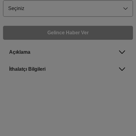
Seçiniz
Gelince Haber Ver
Açıklama
Gelince Haber Ver
Bu ürünle ilgileniyorum ve ne zaman tekrar stoklara gireceğini bilmek istiyorum
İthalatçı Bilgileri
Email Adresi