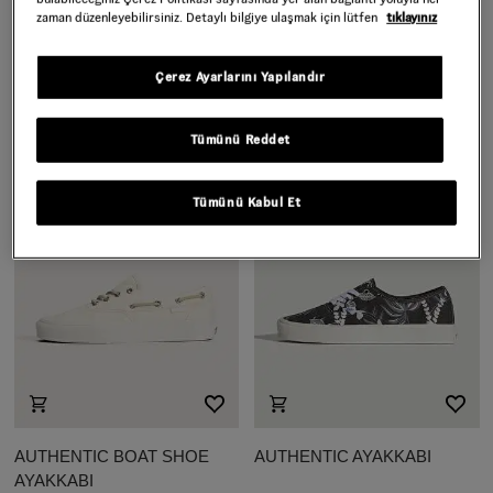
zaman düzenleyebilirsiniz. Detaylı bilgiye ulaşmak için lütfen
tıklayınız
OLD SKOOL 36 CUP
OLD SKOOL AYAKKABI
AYAKKABI
Çerez Ayarlarını Yapılandır
5.999,00 TL
5.999,00 TL
Tümünü Reddet
Tümünü Kabul Et
AUTHENTIC BOAT SHOE
AUTHENTIC AYAKKABI
AYAKKABI