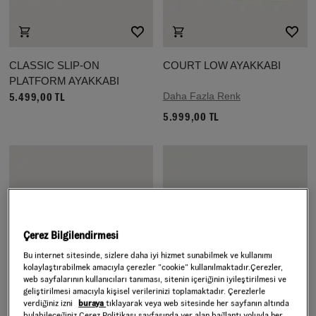
CLASSIC SLIP-ON
COURT LOW AYAKKABI
PLATFORM AYAKKABI
Daha Fazla Renk
5.499,00 TL
5.999,00 TL
Çerez Bilgilendirmesi
Bu internet sitesinde, sizlere daha iyi hizmet sunabilmek ve kullanımı
kolaylaştırabilmek amacıyla çerezler ”cookie” kullanılmaktadır.Çerezler,
web sayfalarının kullanıcıları tanıması, sitenin içeriğinin iyileştirilmesi ve
geliştirilmesi amacıyla kişisel verilerinizi toplamaktadır. Çerezlerle
verdiğiniz izni
buraya
tıklayarak veya web sitesinde her sayfanın altında
bulabileceğiniz Çerez Politikası sayfasında yer alan bağlantı yoluyla her