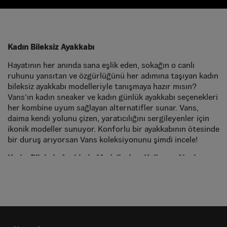
Kadın Bileksiz Ayakkabı
Hayatının her anında sana eşlik eden, sokağın o canlı
ruhunu yansıtan ve özgürlüğünü her adımına taşıyan kadın
bileksiz ayakkabı modelleriyle tanışmaya hazır mısın?
Vans'ın kadın sneaker ve kadın günlük ayakkabı seçenekleri
her kombine uyum sağlayan alternatifler sunar. Vans,
daima kendi yolunu çizen, yaratıcılığını sergileyenler için
ikonik modeller sunuyor. Konforlu bir ayakkabının ötesinde
bir duruş arıyorsan Vans koleksiyonunu şimdi incele!
Kadın Bileksiz Ayakkabı Modelleri ve Kullanım Alanları
Vans dünyasında kadın bileksiz ayakkabı, öyle sıradan bir
ürün değil, aktif bir yaşam biçiminin adeta ayrılmaz bir
parçası… Markanın ikonik Old Skool modelleri, kaykay
parkında ne denli popülerse, şehirde gezerken de o denli
seninle. O kendine has yan çizgisiyle bilinen bu efsanevi