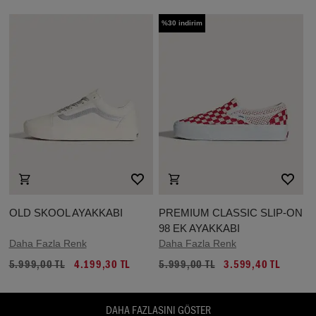
%30 indirim
OLD SKOOL AYAKKABI
PREMIUM CLASSIC SLIP-ON
98 EK AYAKKABI
Daha Fazla Renk
Daha Fazla Renk
5.999,00 TL
4.199,30 TL
5.999,00 TL
3.599,40 TL
DAHA FAZLASINI GÖSTER