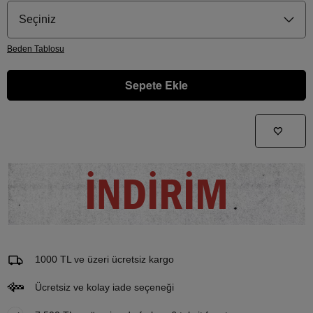
Seçiniz
Beden
Tablosu
Sepete Ekle
Gelince Haber Ver
Bu ürünle ilgileniyorum ve ne zaman tekrar stoklara gireceğini bilmek istiyorum
İNDİRİM
Email Adresi
1000 TL ve üzeri ücretsiz kargo
Ücretsiz ve kolay iade seçeneği