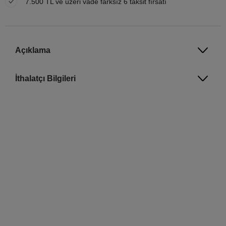
7.500 TL ve üzeri vade farksız 6 taksit fırsatı
Açıklama
İthalatçı Bilgileri