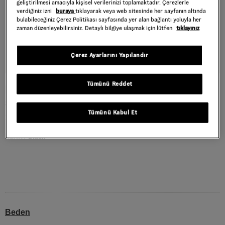
geliştirilmesi amacıyla kişisel verilerinizi toplamaktadır. Çerezlerle
verdiğiniz izni
buraya
tıklayarak veya web sitesinde her sayfanın altında
bulabileceğiniz Çerez Politikası sayfasında yer alan bağlantı yoluyla her
zaman düzenleyebilirsiniz. Detaylı bilgiye ulaşmak için lütfen
tıklayınız
Çerez Ayarlarını Yapılandır
Tümünü Reddet
LUDLOW MESH UZUN KOLLU BLUZ
Style : VN000Q0VBLK1
Tümünü Kabul Et
1.399,30 TL
1.999,00 TL
Black
RENK :
Beden