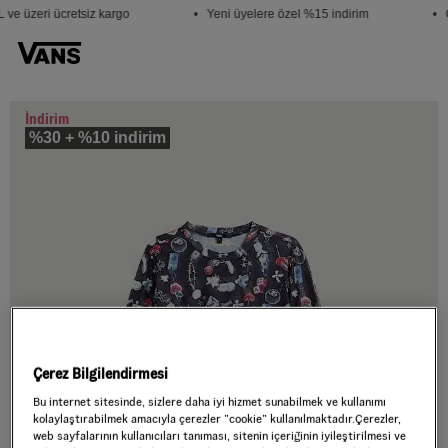
ve üzeri ücretsiz kargo
• Yeni üyelere özel %15 indirim
• Ö
İndirim
%30 + %10 indirim
Çerez Bilgilendirmesi
Bu internet sitesinde, sizlere daha iyi hizmet sunabilmek ve kullanımı
kolaylaştırabilmek amacıyla çerezler ”cookie” kullanılmaktadır.Çerezler,
web sayfalarının kullanıcıları tanıması, sitenin içeriğinin iyileştirilmesi ve